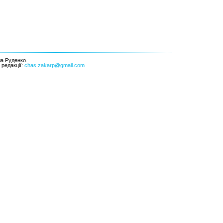
ла Руденко.
l редакції:
chas.zakarp@gmail.com