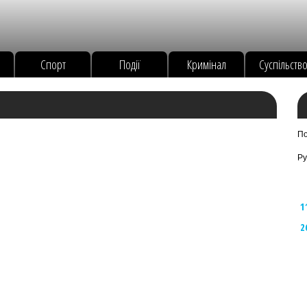
Спорт
Події
Кримінал
Суспільств
По
Ру
1
2