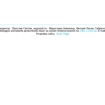
едактор - Ярослав Світлик, журналісти - Мирослава Химинець, Вікторія Лисюк, Габріел
Передрук матеріалів дозволений лише за умови гіперпосилання на
chas-z.com.ua
. E-mai
Розробка сайту:
Victor Papp