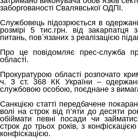
затримано виконувача обов`язків сек
заборгованості Свалявської ОДПІ.
Службовець підозрюється в одержанн
розмірі 5 тис.грн. від закарпатця 
питань, пов`язаних з реалізацією піда
Про це повідомляє прес-служба пр
області.
Прокуратурою області розпочато кри
ч. 3 ст. 368 КК України – одержан
службовою особою, поєднане з вимаг
Санкцією статті передбачене покаран
волі на строк від п’яти до десяти р
обіймати певні посади чи займати
строк до трьох років, з конфіскаціє
конфіскацією.