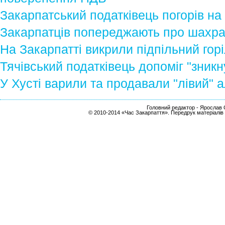
Закарпатський податківець погорів на
Закарпатців попереджають про шахра
На Закарпатті викрили підпільний гор
Тячівський податківець допоміг "зник
У Хусті варили та продавали "лівий" а
Головний редактор - Ярослав С
© 2010-2014 «Час Закарпаття». Передрук матеріалів