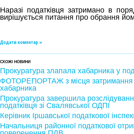
Наразі податківця затримано в поря
вирішується питання про обрання йом
Додати коментар »
СХОЖІ НОВИНИ
Прокуратура злапала хабарника у по
ФОТОРЕПОРТАЖ з місця затримання му
хабарника
Прокуратура завершила розслідуванн
податківця зі Свалявської ОДПІ
Керівник Іршавської податкової інспек
Начальниця районної податкової отри
поверенення ПДВ