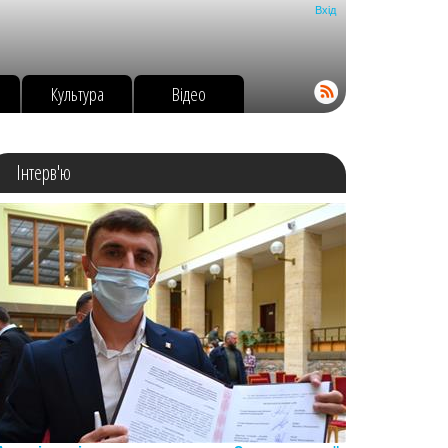
Вхід
о
Культура
Відео
Інтерв'ю