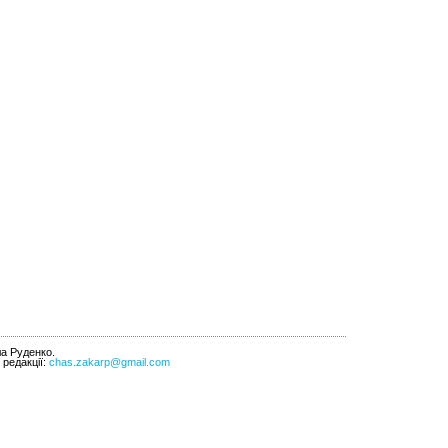
ла Руденко.
l редакції:
chas.zakarp@gmail.com