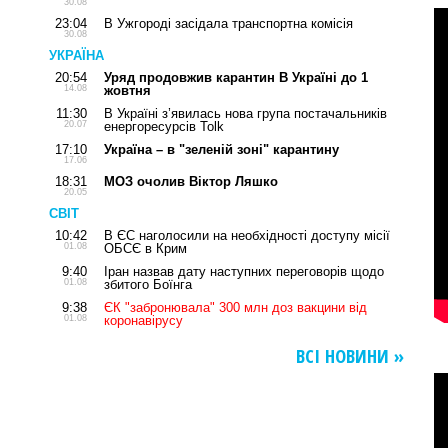
30.08
23:04
В Ужгороді засідала транспортна комісія
30.08
УКРАЇНА
20:54
Уряд продовжив карантин В Україні до 1
14.08
жовтня
11:30
В Україні з’явилась нова група постачальників
20.07
енергоресурсів Tolk
17:10
Україна – в "зеленій зоні" карантину
17.06
18:31
МОЗ очолив Віктор Ляшко
20.05
СВІТ
10:42
В ЄС наголосили на необхідності доступу місії
01.08
ОБСЄ в Крим
9:40
Іран назвав дату наступних переговорів щодо
01.08
збитого Боїнга
9:38
ЄК "забронювала" 300 млн доз вакцини від
01.08
коронавірусу
ВСІ НОВИНИ »