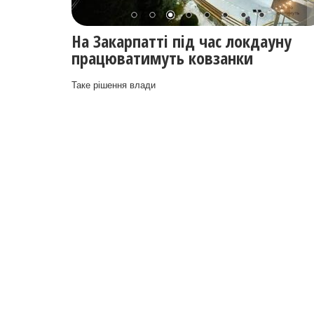
Від сьогодні в Україні починаєтьс
посилений карантин
До 25 січня