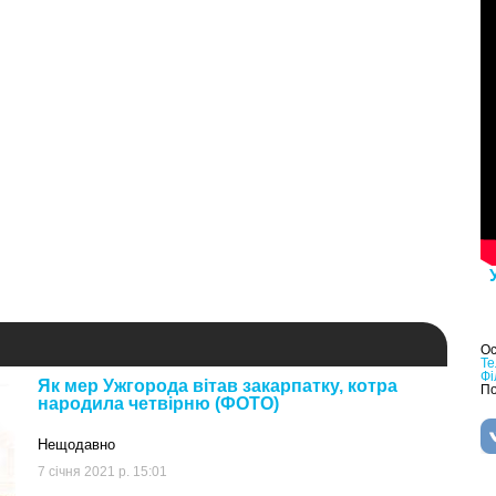
Ос
Те
Фі
Як мер Ужгорода вітав закарпатку, котра
По
народила четвірню (ФОТО)
Нещодавно
7 січня 2021 р. 15:01