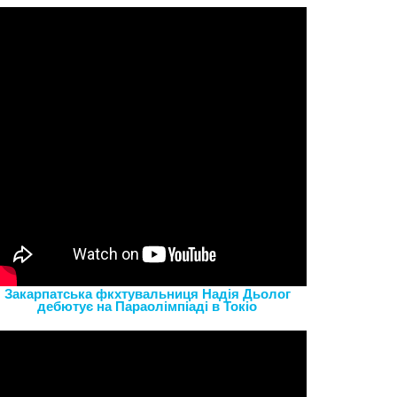
Закарпатська фкхтувальниця Надія Дьолог
дебютує на Параолімпіаді в Токіо