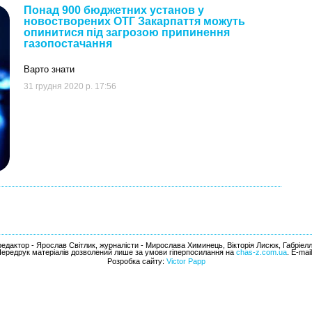
Понад 900 бюджетних установ у
новостворених ОТГ Закарпаття можуть
опинитися під загрозою припинення
газопостачання
Варто знати
31 грудня 2020 р. 17:56
едактор - Ярослав Світлик, журналісти - Мирослава Химинець, Вікторія Лисюк, Габріел
Передрук матеріалів дозволений лише за умови гіперпосилання на
chas-z.com.ua
. E-mai
Розробка сайту:
Victor Papp