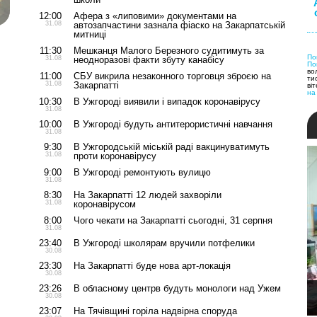
12:00
Афера з «липовими» документами на
31.08
автозапчастини зазнала фіаско на Закарпатській
митниці
я
11:30
Мешканця Малого Березного судитимуть за
По
31.08
неодноразові факти збуту канабісу
По
во
11:00
СБУ викрила незаконного торговця зброєю на
тис
31.08
Закарпатті
віт
на
10:30
В Ужгороді виявили і випадок коронавірусу
31.08
10:00
В Ужгороді будуть антитерористичні навчання
31.08
9:30
В Ужгородській міській раді вакцинуватимуть
31.08
проти коронавірусу
9:00
В Ужгороді ремонтують вулицю
31.08
8:30
На Закарпатті 12 людей захворіли
31.08
коронавірусом
8:00
Чого чекати на Закарпатті сьогодні, 31 серпня
31.08
23:40
В Ужгороді школярам вручили потфелики
30.08
23:30
На Закарпатті буде нова арт-локація
30.08
23:26
В обласному центрв будуть монологи над Ужем
30.08
23:07
На Тячівщині горіла надвірна споруда