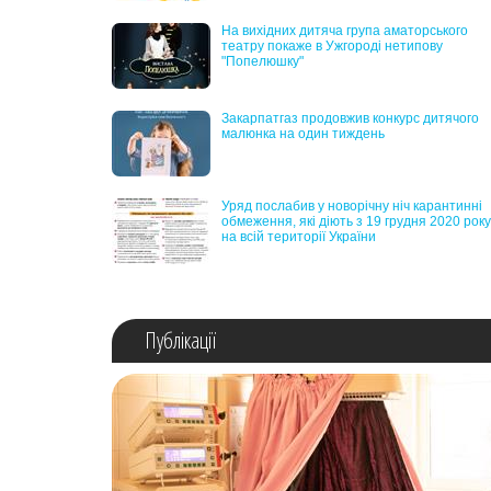
На вихідних дитяча група аматорського
театру покаже в Ужгороді нетипову
"Попелюшку"
Закарпатгаз продовжив конкурс дитячого
малюнка на один тиждень
Уряд послабив у новорічну ніч карантинні
обмеження, які діють з 19 грудня 2020 року
на всій території України
Публікації