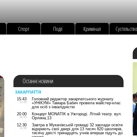
Спорт
Події
Кримінал
Суспільств
Останні новини
ЗАКАРПАТТЯ
15:43
Головний редактор закарпатського журналу
13.09
«УНІКУМ» Тамара Бабич провела майстер-клас
для осіб з інвалідністю
20:00
Концерт MONATIK в Ужгороді. Літній театр. вул.
04.09
Орлина,13
12:30
Завтра в Мукачівській громаді 32 заклади освіти
31.08
відкриють свої двері для 13 тисяч 820 школярів,
тисячу двісті тринадцять учнів вперше підуть до
школи