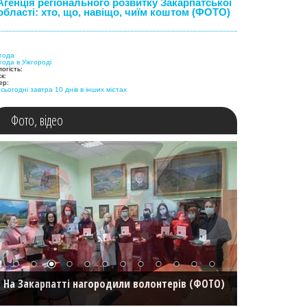
Агенція регіонального розвитку Закарпатської
області: хто, що, навіщо, чиїм коштом (ФОТО)
года
года в
Ужгороді
логість:
к:
ер:
 сьогодні
завтра
10 днів
в інших містах
Фото, відео
20 нових швидких отримали медичні заклади
області (ФОТО)