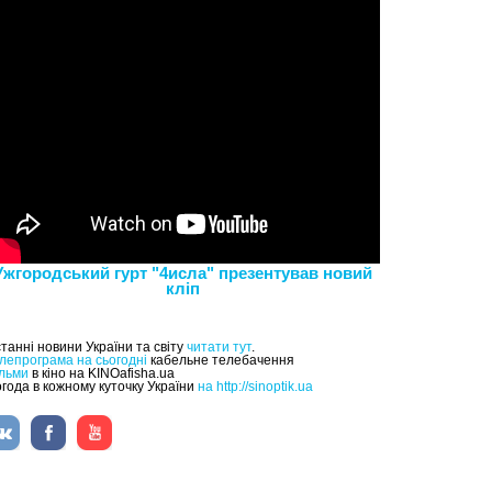
Ужгородський гурт "4исла" презентував новий
кліп
танні новини України та світу
читати тут
.
лепрограма на сьогодні
кабельне телебачення
льми
в кіно на KINOafisha.ua
года в кожному куточку України
на http://sinoptik.ua