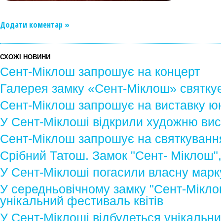
Додати коментар »
СХОЖІ НОВИНИ
Сент-Міклош запрошує на концерт
Галерея замку «Сент-Міклош» святку
Сент-Міклош запрошує на виставку ю
У Сент-Міклоші відкрили художню вис
Сент-Міклош запрошує на святкуванн
Срібний Татош. Замок "Сент- Міклош",
У Сент-Міклоші погасили власну марку
У середньовічному замку "Сент-Мікло
унікальний фестиваль квітів
У Сент-Міклоші відбудеться унікальни