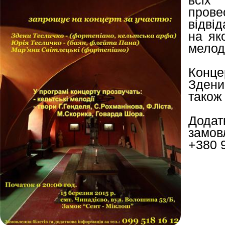
всіх
прове
відві
на як
мелод
Конце
Зден
також
Дода
замов
+380 