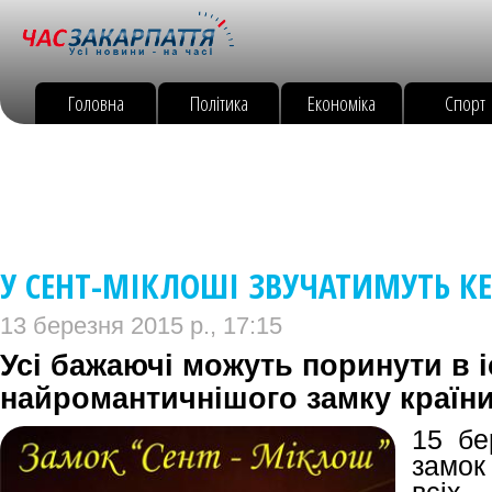
Головна
Політика
Економіка
Спорт
У СЕНТ-МІКЛОШІ ЗВУЧАТИМУТЬ КЕ
13 березня 2015 р., 17:15
Усі бажаючі можуть поринути в 
найромантичнішого замку країн
15 бе
замок