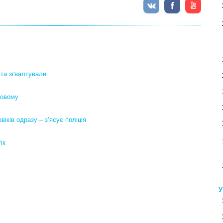
 та зґвалтували
бовому
іків одразу – з’ясує поліція
ік
У