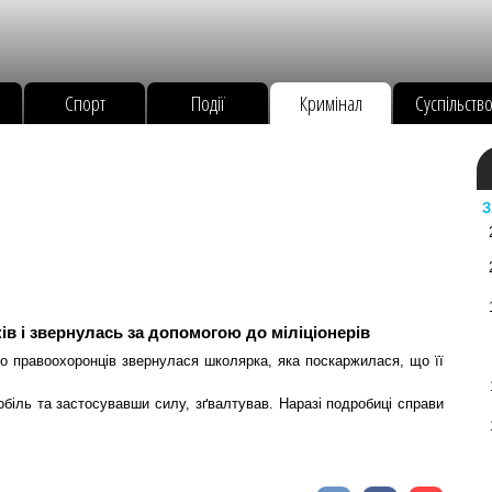
Спорт
Події
Кримінал
Суспільств
З
ів і звернулась за допомогою до міліціонерів
До правоохоронців звернулася школярка, яка поскаржилася, що її
обіль та застосувавши силу, зґвалтував. Наразі подробиці справи