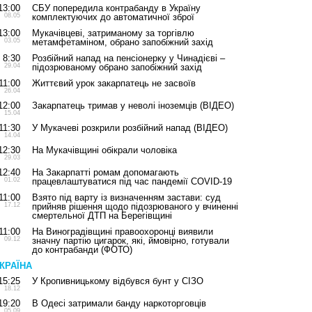
13:00
СБУ попередила контрабанду в Україну
08.05
комплектуючих до автоматичної зброї
13:00
Мукачівцеві, затриманому за торгівлю
03.05
метамфетаміном, обрано запобіжний захід
8:30
Розбійний напад на пенсіонерку у Чинадієві –
29.04
підозрюваному обрано запобіжний захід
11:00
Життєвий урок закарпатець не засвоїв
26.04
12:00
Закарпатець тримав у неволі іноземців (ВІДЕО)
15.04
11:30
У Мукачеві розкрили розбійний напад (ВІДЕО)
14.04
12:30
На Мукачівщині обікрали чоловіка
29.03
12:40
На Закарпатті ромам допомагають
01.02
працевлаштуватися під час пандемії COVID-19
11:00
Взято під варту із визначенням застави: суд
17.12
прийняв рішення щодо підозрюваного у вчиненні
смертельної ДТП на Берегівщині
11:00
На Виноградівщині правоохоронці виявили
09.12
значну партію цигарок, які, ймовірно, готували
до контрабанди (ФОТО)
КРАЇНА
15:25
У Кропивницькому відбувся бунт у СІЗО
18.12
19:20
В Одесі затримали банду наркоторговців
05.09