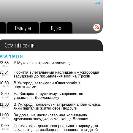
Вхід
о
Культура
Відео
Останні новини
АКАРПАТТЯ
23:55
У Мукачеві затримали злочинця
30.07
23:54
Побиття з летальними наслідками – ужгородця
19.07
засуджено до позбавлення волі на 7 років
10:30
В Ужгороді затримали п’яноговодія з
28.05
наркотиками
8:30
На Закарпатті судитимуть керівництво
27.05
управління Держкомзему
11:30
В Ужгороді поліцейські затримали зловмисника,
20.05
який підпалив житло своєї подруги
11:00
За домашнє насильство над колишньою
18.05
дружиною засуджено мешканця Воловця
9:00
Прокуратура домоглася реального вироку для
18.05
закарпатця за розбещення неповнолітніх дітей