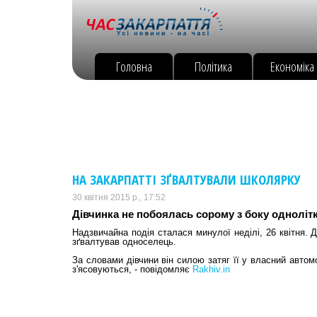
Головна
Політика
Економіка
НА ЗАКАРПАТТІ ЗҐВАЛТУВАЛИ ШКОЛЯРКУ
30 квітня 2015 р., 17:52
Дівчинка не побоялась сорому з боку однолітк
Надзвичайна подія сталася минулої неділі, 26 квітня. 
зґвалтував односелець.
За словами дівчини він силою затяг її у власний автом
з'ясовуються, - повідомляє
Rakhiv.in