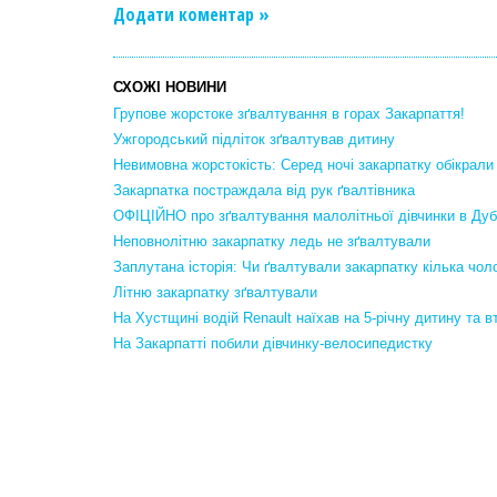
Додати коментар »
СХОЖІ НОВИНИ
Групове жорстоке зґвалтування в горах Закарпаття!
Ужгородський підліток зґвалтував дитину
Невимовна жорстокість: Серед ночі закарпатку обікрали
Закарпатка постраждала від рук ґвалтівника
ОФІЦІЙНО про зґвалтування малолітньої дівчинки в Ду
Неповнолітню закарпатку ледь не зґвалтували
Заплутана історія: Чи ґвалтували закарпатку кілька чолов
Літню закарпатку зґвалтували
На Хустщині водій Renault наїхав на 5-річну дитину та вт
На Закарпатті побили дівчинку-велосипедистку