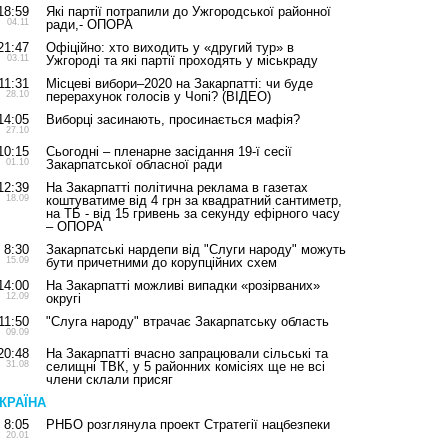
18:59
Які партії потрапили до Ужгородської районної
04.11
ради,- ОПОРА
21:47
Офіційно: хто виходить у «другий тур» в
03.11
Ужгороді та які партії проходять у міськраду
11:31
Місцеві вибори–2020 на Закарпатті: чи буде
28.10
перерахунок голосів у Чопі? (ВІДЕО)
14:05
Виборці засинають, просинається мафія?
27.10
10:15
Сьогодні – пленарне засідання 19-ї сесії
01.10
Закарпатської обласної ради
12:39
На Закарпатті політична реклама в газетах
18.09
коштуватиме від 4 грн за квадратний сантиметр,
на ТБ - від 15 гривень за секунду ефірного часу
– ОПОРА
8:30
Закарпатські нардепи від "Слуги народу" можуть
15.09
бути причетними до корупційних схем
14:00
На Закарпатті можливі випадки «розірваних»
12.09
округі
11:50
"Слуга народу" втрачає Закарпатську область
09.09
20:48
На Закарпатті вчасно запрацювали сільські та
31.08
селищні ТВК, у 5 районних комісіях ще не всі
члени склали присяг
КРАЇНА
8:05
РНБО розглянула проект Стратегії нацбезпеки
20.01