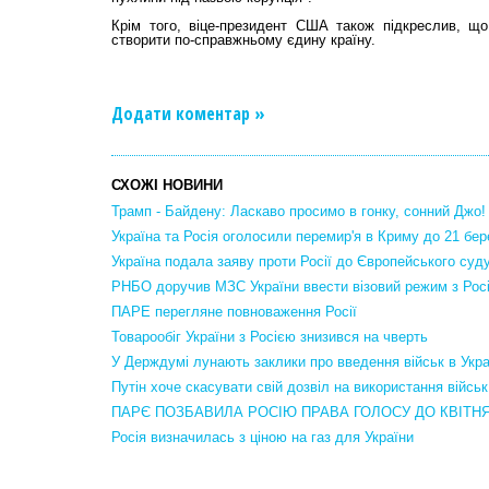
Крім того, віце-президент США також підкреслив, що 
створити по-справжньому єдину країну.
Додати коментар »
СХОЖІ НОВИНИ
Трамп - Байдену: Ласкаво просимо в гонку, сонний Джо!
Україна та Росія оголосили перемир'я в Криму до 21 бер
Україна подала заяву проти Росії до Європейського суд
РНБО доручив МЗС України ввести візовий режим з Рос
ПАРЕ перегляне повноваження Росії
Товарообіг України з Росією знизився на чверть
У Держдумі лунають заклики про введення військ в Укра
Путін хоче скасувати свій дозвіл на використання військ 
ПАРЄ ПОЗБАВИЛА РОСІЮ ПРАВА ГОЛОСУ ДО КВІТН
Росія визначилась з ціною на газ для України