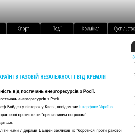
Спорт
Події
Кримінал
Суспільств
З
РАЇНІ В ГАЗОВІЙ НЕЗАЛЕЖНОСТІ ВІД КРЕМЛЯ
сть від постачань енергоресурсів з Росії.
остачань енергоресурсів з Росії.
зеф Байден у вівторок у Києві, повідомляє
Інтерфакс-Україна
.
 прагненні протистояти "принизливим погрозам".
деться.
літичними лідерами Байден закликав їх "боротися проти ракової