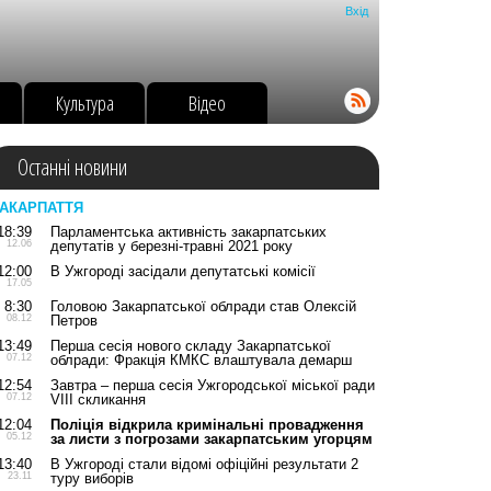
Вхід
о
Культура
Відео
Останні новини
АКАРПАТТЯ
18:39
Парламентська активність закарпатських
12.06
депутатів у березні-травні 2021 року
12:00
В Ужгороді засідали депутатські комісії
17.05
8:30
Головою Закарпатської облради став Олексій
08.12
Петров
13:49
Перша сесія нового складу Закарпатської
07.12
облради: Фракція КМКС влаштувала демарш
12:54
Завтра – перша сесія Ужгородської міської ради
07.12
VIII скликання
12:04
Поліція відкрила кримінальні провадження
05.12
за листи з погрозами закарпатським угорцям
13:40
В Ужгороді стали відомі офіційні результати 2
23.11
туру виборів