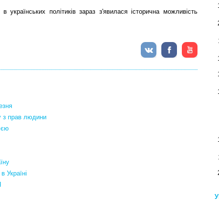
в українських політиків зараз з'явилася історична можливість
езня
у з прав людини
ією
їну
в Україні
Я
У