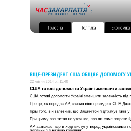
Головна
Політика
Економіка
ВІЦЕ-ПРЕЗИДЕНТ США ОБІЦЯЄ ДОПОМОГУ УК
22 квітня 2014 р., 11:40
США готові допомогти Україні зменшити залежні
США готові допомогти Україні зменшити залежність від п
Про це, як передає АP, заявив віце-президент США Джо
Крім того, він запевнив, що Вашингтон підтримує Київ у
При цьому агентство не уточнює, про які саме погрози й
АР зазначає, що в ході виступу перед українськими по
пухлини під назвою корупція".