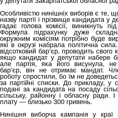
у депутати Закарпатської обласної рад
Особливістю нинішніх виборів є те, щ
назву партії і прізвище кандидата у д
гадає голова комісії, виникнуть під
Формула підрахунку дуже складна
окружним комісіям потрібно буде вир
які в окрузі набрала політична сила
відсотковий бар’єр, проводить свого к
якщо кандидат у депутати набере біл
але партія, яка його висунула, не
бар’єр, він не отримає мандат. Чл
роботу спростили, бо їм не доведетьс
за партійні списки. До прикладу, у 
подані за кандидата на посаду сільс
сільську, районну і обласну ради. 
плату — близько 300 гривень.
Нинішня виборча кампанія у краї 