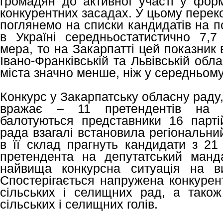
громадян до активної участі у форм
конкурентних засадах. У цьому перек
поглянемо на списки кандидатів на п
в Україні середньостатистично 7,
мера, то на Закарпатті цей показник в
Івано-Франківській та Львівській об
міста значно менше, ніж у середньому
Конкурс у Закарпатську обласну раду,
вражає – 11 претендентів на 
балотуються представники 16 парті
рада взагалі встановила регіональни
в її склад прагнуть кандидати з 21
претендента на депутатський манд
найвища конкурсна ситуація на в
Спостерігається напружена конкурен
сільських і селищних рад, а тако
сільських і селищних голів.