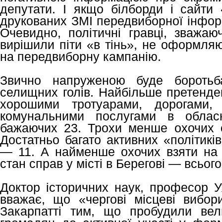
депутати. І якщо білборди і сайти 
друкованих ЗМІ передвиборної інформ
Очевидно, політичні гравці, зважаю
вирішили піти «в тінь», не оформляю
на передвиборну кампанію.
Звично напруженою буде боротьб
селищних голів. Найбільше претенде
хорошими тротуарами, дорогами, 
комунальними послугами в обласн
бажаючих 23. Трохи менше охочих 
Достатньо багато активних «політикі
— 11. А найменше охочих взяти на с
стан справ у місті в Берегові — всьог
Доктор історичних наук, професор
вважає, що «чергові місцеві вибор
Закарпатті тим, що пробудили вел