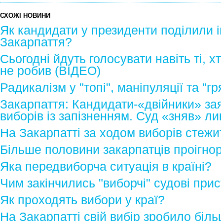
СХОЖІ НОВИНИ
Як кандидати у президенти поділили 
Закарпаття?
Сьогодні йдуть голосувати навіть ті, х
не робив (ВІДЕО)
Радикалізм у "топі", маніпуляції та "гр
Закарпаття: Кандидати-«двійники» зая
виборів із запізненням. Суд «зняв» л
На Закарпатті за ходом виборів стеж
Більше половини закарпатців проігно
Яка передвиборча ситуація в країні?
Чим закінчились "виборчі" судові прис
Як проходять вибори у краї?
На Закарпатті свій вибір зробило бі