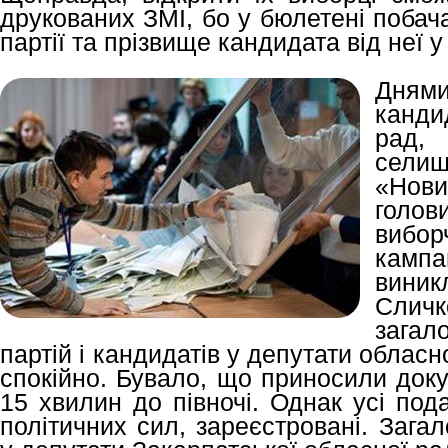
друкованих ЗМІ, бо у бюлетені побач
партії та прізвище кандидата від неї у
Днями
канди
рад,
сели
«Нов
голов
вибор
камп
вини
Слич
загал
партій і кандидатів у депутати облас
спокійно. Бувало, що приносили доку
15 хвилин до півночі. Однак усі под
політичних сил, зареєстровані. Зага