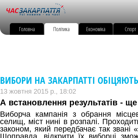
Головна
Політика
Економіка
Спорт
ВИБОРИ НА ЗАКАРПАТТІ ОБІЦЯЮТ
13 жовтня 2015 р., 18:02
А встановлення результатів - щ
Виборча кампанія з обрання місцеви
селищ, міст нині в розпалі. Проходи
законом, який передбачає так звані «в
Щоправда, відкрити їх виборці змож