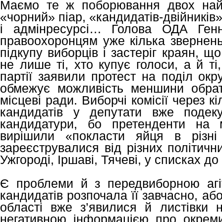
Маємо те ж поборювання двох найб
«чорний» піар, «кандидатів-двійників»
і адмінресурсі… Голова ОДА Генн
правоохоронцям уже кілька звернень
підкупу виборців і застеріг краян, щ
не лише ті, хто купує голоси, а й ті,
партії заявили протест на поділ окру
обмежує можливість меншини обрат
місцеві ради. Виборчі комісії через кі
кандидатів у депутати вже подеку
кандидатури, бо претенденти на 
вирішили «покласти яйця в різн
зареєструвалися від різних політичн
Ужгороді, Іршаві, Тячеві, у списках до
Є проблеми й з передвиборною агіт
кандидатів розпочала її завчасно, аб
області вже з’явилися й листівки 
негативною інформацією про окрем