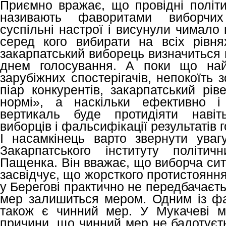
Приємно вражає, що провідні політич
називають фаворитами виборчих
суспільні настрої і висунули чимало
серед кого вибирати на всіх рівня
закарпатський виборець визначиться 
днем голосування. А поки що най
зарубіжних спостерігачів, непокоїть 
піар конкурентів, закарпатський рів
нормі», а наскільки ефективно і
вертикаль буде протидіяти навіт
виборців і фальсифікації результатів 
І насамкінець варто звернути уваг
Закарпатського інституту політич
Пащенка. Він вважає, що виборча сит
засвідчує, що жорсткого протистоянн
у Берегові практично не передбачаєть
мер залишиться мером. Одним із фав
також є чинний мер. У Мукачеві ме
причини, що чинний мер не балотуєт