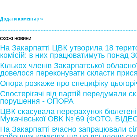
Додати коментар »
СХОЖІ НОВИНИ
На Закарпатті ЦВК утворила 18 терит
комісій: в них працюватимуть понад 
Кількох членів Закарпатської обласної
довелося переконувати скласти прися
Опора розкаже про специфіку цьогоріч
Спостерігачі від партій передумали с
порушення - ОПОРА
ЦВК скасувала перерахунок бюлетені
Мукачівської ОВК № 69 (ФОТО, ВІДЕО
На Закарпатті вчасно запрацювали сіл
районних комісіях ще не всі члени ск