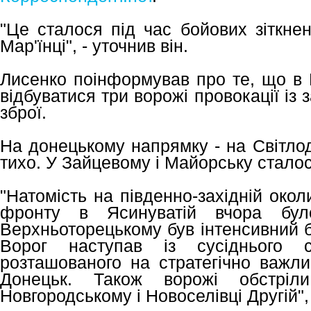
"Це сталося під час бойових зіткне
Мар'їнці", - уточнив він.
Лисенко поінформував про те, що в 
відбуватися три ворожі провокації із 
зброї.
На донецькому напрямку - на Світлод
тихо. У Зайцевому і Майорську сталос
"Натомість на південно-західній околи
фронту в Ясинуватій вчора бул
Верхньоторецькому був інтенсивний б
Ворог наступав із сусіднього 
розташованого на стратегічно важлив
Донецьк. Також ворожі обстріл
Новгородському і Новоселівці Другій",