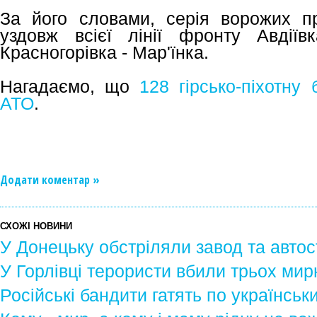
За його словами, серія ворожих п
уздовж всієї лінії фронту Авдії
Красногорівка - Мар'їнка.
Нагадаємо, що
128 гірсько-піхотну
АТО
.
Додати коментар »
СХОЖІ НОВИНИ
У Донецьку обстріляли завод та автос
У Горлівці терористи вбили трьох мир
Російські бандити гатять по українсь