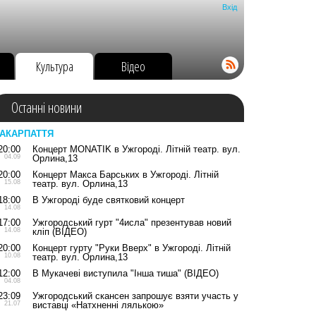
Вхід
о
Культура
Відео
Останні новини
АКАРПАТТЯ
20:00
Концерт MONATIK в Ужгороді. Літній театр. вул.
04.09
Орлина,13
20:00
Концерт Макса Барських в Ужгороді. Літній
15.08
театр. вул. Орлина,13
18:00
В Ужгороді буде святковий концерт
14.08
17:00
Ужгородський гурт "4исла" презентував новий
14.08
кліп (ВІДЕО)
20:00
Концерт гурту "Руки Вверх" в Ужгороді. Літній
10.08
театр. вул. Орлина,13
12:00
В Мукачеві виступила "Інша тиша" (ВІДЕО)
04.08
23:09
Ужгородський скансен запрошує взяти участь у
21.07
виставці «Натхненні лялькою»