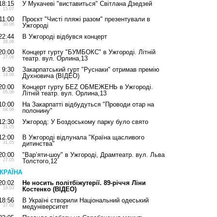
18:15
У Мукачеві "виставиться" Світлана Дзедзей
15.07
11:00
Проєкт "Чисті пляжі разом" презентували в
30.06
Ужгороді
22:44
В Ужгороді відбувся концерт
28.06
20:00
Концерт гурту "БУМБОКС" в Ужгороді. Літній
27.06
театр. вул. Орлина,13
9:30
Закарпатський гурт "Руснаки" отримав премію
14.06
Духновича (ВІДЕО)
20:00
Концерт гурту БЕZ ОБМЕЖЕНЬ в Ужгороді.
05.06
Літній театр. вул. Орлина,13
10:00
На Закарпатті відбудуться "Проводи отар на
04.06
полонину"
12:30
Ужгород: У Боздоському парку було свято
31.05
12:00
В Ужгороді відлунала "Країна щасливого
31.05
дитинства"
20:00
"Вар’яти-шоу" в Ужгороді, Драмтеатр. вул. Льва
27.05
Толстого,12
КРАЇНА
20:02
Не носить політбіжутерії. 89-річчя Ліни
19.03
Костенко (ВІДЕО)
18:56
В Україні створили Національний одеський
27.02
медуніверситет