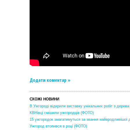
Додати коментар »
СХОЖІ НОВИНИ
В Ужгороді відкрили виставку унікальних робіт з дерева
КВНівці смішили ужгородців (ФОТО)
15 ужгородок змагатимуться за звання найвродливішої 
Ужгород втопився в році (ФОТО)