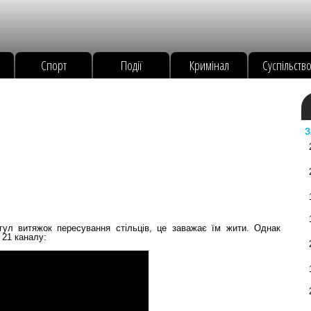
Спорт
Події
Кримінал
Суспільств
З
гул витяжок пересування стільців, це заважає їм жити. Однак
 21 каналу: