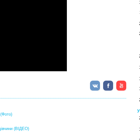
У
 (Фото)
дівчини (ВІДЕО)