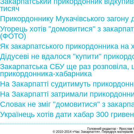
Закарпатський прикордонник відкупивс
тисяч
Прикордоннику Мукачівського загону 
Угорець хотів "домовитися" з закарп
(ФОТО)
Як закарпатського прикордонника на 
Дідусеві не вдалося "купити" прикор
Закарпатська СБУ ще раз розповіла, 
прикордонника-хабарника
На Закарпатті судитимуть прикордон
На Закарпатті затримали прикордонни
Словак не зміг "домовитися" з закар
Українець хотів дати хабар 300 гриве
Головний редактор - Ярослав С
© 2010-2014 «Час Закарпаття». Передрук матеріалів