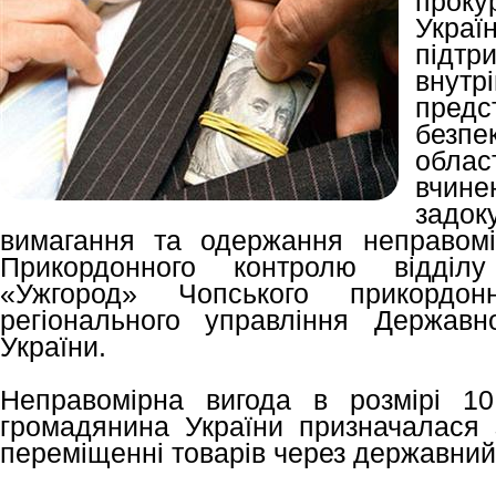
проку
Укра
під
внутр
предс
безп
облас
вчи
зад
вимагання та одержання неправомі
Прикордонного контролю відділ
«Ужгород» Чопського прикордон
регіонального управління Державн
України.
Неправомірна вигода в розмірі 1
громадянина України призначалася
переміщенні товарів через державний