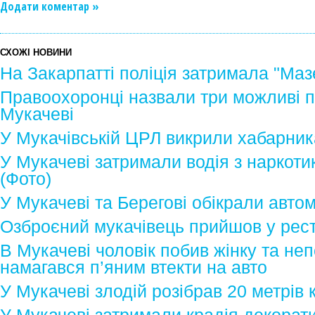
Додати коментар »
СХОЖІ НОВИНИ
На Закарпатті поліція затримала "Маз
Правоохоронці назвали три можливі п
Мукачеві
У Мукачівській ЦРЛ викрили хабарник
У Мукачеві затримали водія з наркот
(Фото)
У Мукачеві та Берегові обікрали автом
Озброєний мукачівець прийшов у рес
В Мукачеві чоловік побив жінку та неп
намагався п’яним втекти на авто
У Мукачеві злодій розібрав 20 метрів к