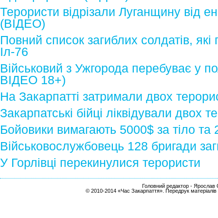
Терористи відрізали Луганщину від е
(ВІДЕО)
Повний список загиблих солдатів, які
Іл-76
Військовий з Ужгорода перебуває у по
ВІДЕО 18+)
На Закарпатті затримали двох терорис
Закарпатські бійці ліквідували двох т
Бойовики вимагають 5000$ за тіло та 
Військовослужбовець 128 бригади заг
У Горлівці перекинулися терористи
Головний редактор - Ярослав С
© 2010-2014 «Час Закарпаття». Передрук матеріалів