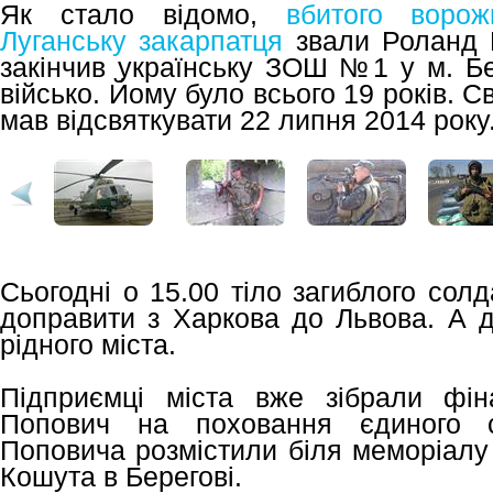
Як стало відомо,
вбитого воро
Луганську закарпатця
звали Роланд П
закінчив українську ЗОШ №1 у м. Бе
військо. Йому було всього 19 років. 
мав відсвяткувати 22 липня 2014 року
Сьогодні о 15.00 тіло загиблого сол
доправити з Харкова до Львова. А д
рідного міста.
Підприємці міста вже зібрали фін
Попович на поховання єдиного 
Поповича розмістили біля меморіалу
Кошута в Берегові.