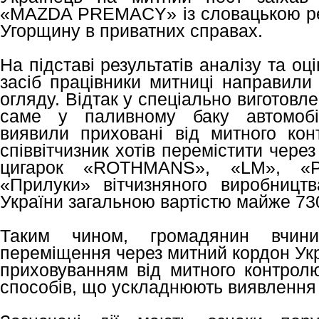
«MAZDA PREMACY» із словацькою ре
Угорщину в приватних справах.
На підставі результатів аналізу та оц
засіб працівники митниці направили
огляду. Відтак у спеціально виготовле
саме у паливному баку автомобіл
виявили приховані від митного кон
співвітчизник хотів перемістити чере
цигарок «ROTHMANS», «LM», 
«Прилуки» вітчизняного виробницт
України загальною вартістю майже 730
Таким чином, громадянин вчини
переміщення через митний кордон Укр
приховуванням від митного контролю
способів, що ускладнюють виявлення 