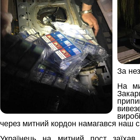
За нез
На ми
Зака
припи
вивез
вироб
через митний кордон намагався наш сп
Українець на митний пост заїхав