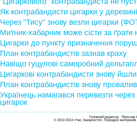
"Цигаркового" контрабандиста не пус
Як контрабандисти цигарки у деревин
Через "Тису" знову везли цигарки (ФО
Митник-хабарник може сісти за ґрати н
Цигарки до пункту призначення поруш
План контрабандистів зазнав краху
Навіщо гуцулові саморобний дельтап
Цигаркові контрабандисти знову йшли
План контрабандистів знову провали
Українець намагався перевезти через
цигарок
Головний редактор - Ярослав С
© 2010-2014 «Час Закарпаття». Передрук матеріалів