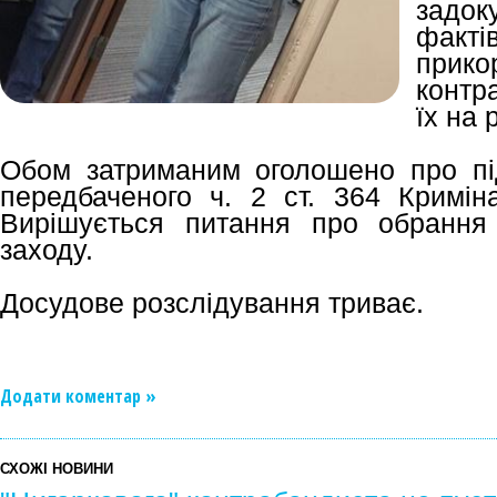
задо
фак
прико
контр
їх на 
Обом затриманим оголошено про під
передбаченого ч. 2 ст. 364 Криміна
Вирішується питання про обрання 
заходу.
Досудове розслідування триває.
Додати коментар »
СХОЖІ НОВИНИ