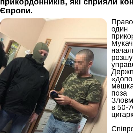
прикордонників, які сприяли ко
Європи.
Право
один 
при
Мукачі
нача
розшу
управ
Держп
«доп
мешка
поза
Зловм
в 50-7
цигар
Спів