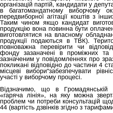
організацій партій, кандидати у депут
в багатомандатному виборчому ок
передвиборної агітації коштів з інш
Таким чином якщо кандидат вигото
продукцію вона повинна бути оплаче
виготовлятися на власному обладнанн
продукції подаються в ТВК). Терито
повноважна перевірити чи відпові
фонду зазаначені в проміжних та 
зазначеним у повідомленнях про зразк
покликані відповідно до частини 4 ста
місцеві вибори”забезпечувати рівн
участі у виборчому процесі.
Відзначимо, що в Громадянські
«гаряча лінія», на яку можна зверт
проблем чи потреби консультацій щод
44 (вартість дзвінків згідно з тарифа