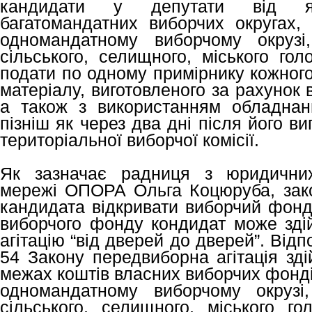
кандидати у депутати від я
багатомандатних виборчих округах,
одномандатному виборчому окрузі
сільського, селищного, міського гол
подати по одному примірнику кожного
матеріалу, виготовленого за рахунок
а також з використанням обладнан
пізніш як через два дні після його ви
територіальної виборчої комісії.
Як зазначає радниця з юридичних
мережі ОПОРА Ольга Коцюруба, зако
кандидата відкривати виборчий фонд,
виборчого фонду кондидат може зді
агітацію “від дверей до дверей”. Відп
54 Закону передвиборна агітація зді
межах коштів власних виборчих фонді
одномандатному виборчому окрузі
сільського, селищного, міського го