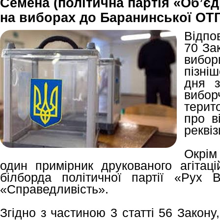
Семена (політична партія «Об’є
на виборах до Баранинської ОТГ
Відпо
70 За
вибо
пізні
дня з
вибор
терит
про в
реквіз
Окрім
один примірник друкованого агітаці
білборда політичної партії «Рух 
«Справедливість».
Згідно з частиною 3 статті 56 Закону,м