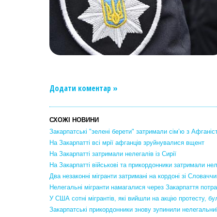
Додати коментар »
СХОЖІ НОВИНИ
Закарпатські "зелені берети" затримали сім’ю з Афганіс
На Закарпатті всі мрії афганців зруйнувалися вщент
На Закарпатті затримали нелегалів із Сирії
На Закарпатті військові та прикордонники затримали нел
Два незаконні мігранти затримані на кордоні зі Словачч
Нелегальні мігранти намагалися через Закарпаття потра
У США сотні мігрантів, які вийшли на акцію протесту, бу
Закарпатські прикордонники знову зупинили нелегальниї