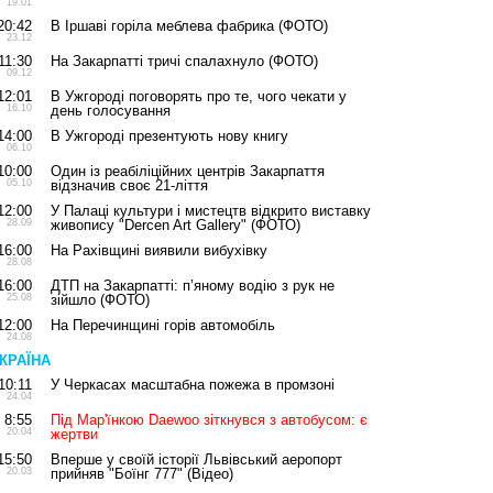
19.01
20:42
В Іршаві горіла меблева фабрика (ФОТО)
23.12
11:30
На Закарпатті тричі спалахнуло (ФОТО)
09.12
12:01
В Ужгороді поговорять про те, чого чекати у
16.10
день голосування
14:00
В Ужгороді презентують нову книгу
06.10
10:00
Один із реабіліційних центрів Закарпаття
05.10
відзначив своє 21-ліття
12:00
У Палаці культури і мистецтв відкрито виставку
28.09
живопису "Dercen Art Gallery" (ФОТО)
16:00
На Рахівщині виявили вибухівку
28.08
16:00
ДТП на Закарпатті: п’яному водію з рук не
25.08
зійшло (ФОТО)
12:00
На Перечинщині горів автомобіль
24.08
КРАЇНА
10:11
У Черкасах масштабна пожежа в промзоні
24.04
8:55
Під Мар'їнкою Daewoo зіткнувся з автобусом: є
20.04
жертви
15:50
Вперше у своїй історії Львівський аеропорт
20.03
прийняв "Боїнг 777" (Відео)