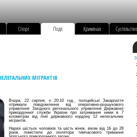
Спорт
Події
Кримінал
Суспільств
З
НЕЛЕГАЛЬНИХ МІГРАНТІВ
Вчора, 22 серпня, о 20:10 год., поліцейські Закарпаття
отримали повідомлення від оперативно-розшукового
управління Західного регіонального управління Державної
прикордонної служби України про затримання ними в 7
кілометрах від лінії державного кордону 12 нелегальних
мігрантів.
Наразі шістьох чоловіків та шість жінок, віком від 16 до 28
років, помістили до ізолятора тимчасового тримання
Чопського прикордонного загону.