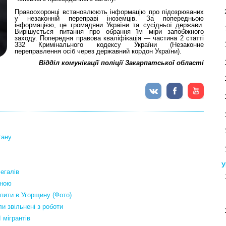
Правоохоронці встановлюють інформацію про підозрюваних
у незаконній переправі іноземців. За попередньою
інформацією, це громадяни України та сусідньої держави.
Вирішується питання про обрання їм міри запобіжного
заходу. Попередня правова кваліфікація — частина 2 статті
332 Кримінального кодексу України (Незаконне
переправлення осіб через державний кордон України).
Відділ комунікації поліції Закарпатської області
тану
У
егалів
иною
пити в Угорщину (Фото)
ли звільнені з роботи
 мігрантів