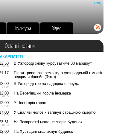
Вхід
о
Культура
Відео
Останні новини
АКАРПАТТЯ
22:58
В Ужгороді знову курсуватиме 38 маршрут
30.08
21:17
Після тривалого ремонту в ужгородській гімназії
07.07
відкрили басейн (Фото)
12:00
В Ужгороді горіла надвірна споруда
24.06
12:00
На Берегівщині горіла іномарка
28.05
12:00
У Чопі горів гараж
27.05
17:00
У Сваляві чоловік загинув страшною смертю
03.05
23:51
На Закарпатті мало не згорів будинок
10.03
12:00
На Хустщині спалахнув будинок