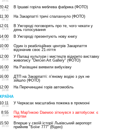
19.01
20:42
В Іршаві горіла меблева фабрика (ФОТО)
23.12
11:30
На Закарпатті тричі спалахнуло (ФОТО)
09.12
12:01
В Ужгороді поговорять про те, чого чекати у
16.10
день голосування
14:00
В Ужгороді презентують нову книгу
06.10
10:00
Один із реабіліційних центрів Закарпаття
05.10
відзначив своє 21-ліття
12:00
У Палаці культури і мистецтв відкрито виставку
28.09
живопису "Dercen Art Gallery" (ФОТО)
16:00
На Рахівщині виявили вибухівку
28.08
16:00
ДТП на Закарпатті: п’яному водію з рук не
25.08
зійшло (ФОТО)
12:00
На Перечинщині горів автомобіль
24.08
КРАЇНА
10:11
У Черкасах масштабна пожежа в промзоні
24.04
8:55
Під Мар'їнкою Daewoo зіткнувся з автобусом: є
20.04
жертви
15:50
Вперше у своїй історії Львівський аеропорт
20.03
прийняв "Боїнг 777" (Відео)