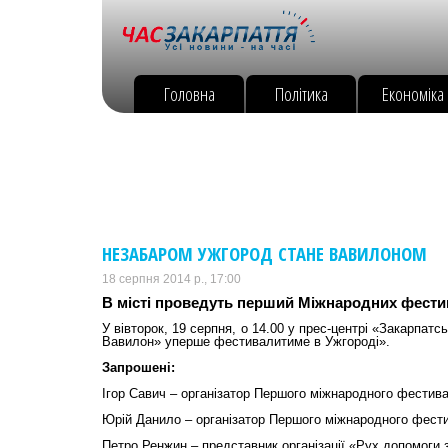
Головна
Політика
Економіка
НЕЗАБАРОМ УЖГОРОД СТАНЕ ВАВИЛОНОМ
18 серпня 2014 р., 17:00
В місті проведуть перший Міжнародних фести
У вівторок, 19 серпня, о 14.00 у прес-центрі «Закарпат
Вавилон» уперше фестивалитиме в Ужгороді».
Запрошені:
Ігор Савич – організатор Першого міжнародного фестив
Юрій Данило – організатор Першого міжнародного фест
Петро Ренжин – представник організації «Рух допомоги 