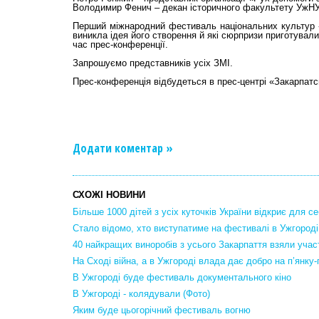
Володимир Фенич – декан історичного факультету УжНУ
Перший міжнародний фестиваль національних культур «
виникла ідея його створення й які сюрпризи приготували
час прес-конференції.
Запрошуємо представників усіх ЗМІ.
Прес-конференція відбудеться в прес-центрі «Закарпатсь
Додати коментар »
СХОЖІ НОВИНИ
Більше 1000 дітей з усіх куточків України відкриє для 
Стало відомо, хто виступатиме на фестивалі в Ужгороді
40 найкращих виноробів з усього Закарпаття взяли учас
На Сході війна, а в Ужгороді влада дає добро на п’янку-
В Ужгороді буде фестиваль документального кіно
В Ужгороді - колядували (Фото)
Яким буде цьогорічний фестиваль вогню