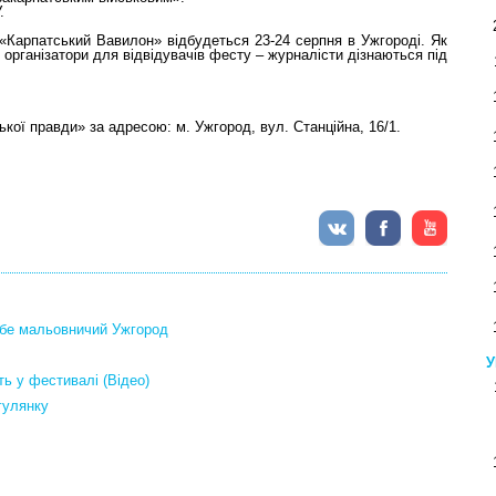
.
Карпатський Вавилон» відбудеться 23-24 серпня в Ужгороді. Як
 організатори для відвідувачів фесту – журналісти дізнаються під
кої правди» за адресою: м. Ужгород, вул. Станційна, 16/1.
себе мальовничий Ужгород
У
ть у фестивалі (Відео)
гулянку