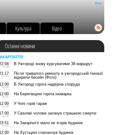
Вхід
о
Культура
Відео
Останні новини
АКАРПАТТЯ
22:58
В Ужгороді знову курсуватиме 38 маршрут
30.08
21:17
Після тривалого ремонту в ужгородській гімназії
07.07
відкрили басейн (Фото)
12:00
В Ужгороді горіла надвірна споруда
24.06
12:00
На Берегівщині горіла іномарка
28.05
12:00
У Чопі горів гараж
27.05
17:00
У Сваляві чоловік загинув страшною смертю
03.05
23:51
На Закарпатті мало не згорів будинок
10.03
12:00
На Хустщині спалахнув будинок