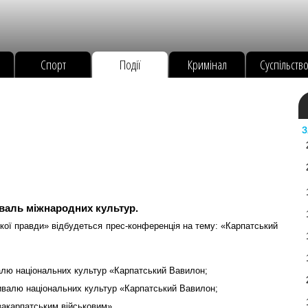
Спорт
Події
Кримінал
Суспільств
З
валь міжнародних культур.
ської правди» відбудеться прес-конференція на тему: «Карпатський
алю національних культур «Карпатський Вавилон;
ивалю національних культур «Карпатський Вавилон;
закарпатським військовим».