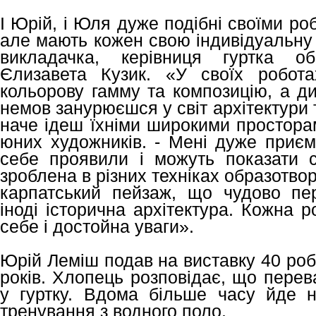
І Юрій, і Юля дуже подібні своїми ро
але мають кожен свою індивідуальну 
викладачка, керівниця гуртка об
Єлизавета Кузик. «У своїх робот
кольорову гамму та композицію, а д
немов занурюєшся у світ архітектури 
наче ідеш їхніми широкими простора
юних художників. - Мені дуже приємн
себе проявили і можуть показати с
зроблена в різних техніках образотво
карпатський пейзаж, що чудово пе
іноді історична архітектура. Кожна 
себе і достойна уваги».
Юрій Леміш подав на виставку 40 робі
років. Хлопець розповідає, що перев
у гуртку. Вдома більше часу йде 
тренування з водного поло.