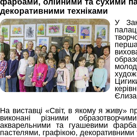
фарбами, олійними та сухими п
декоративними техніками
У Зак
палац
творч
перша
вих
обра
мол
худож
Циги
керів
Єлиза
На виставці «Світ, в якому я живу» п
виконані різними образотворчи
акварельними та гуашевими фарба
пастелями, графікою, декоративними 