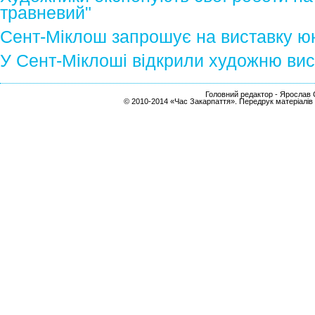
травневий"
Сент-Міклош запрошує на виставку ю
У Сент-Міклоші відкрили художню вис
Головний редактор - Ярослав С
© 2010-2014 «Час Закарпаття». Передрук матеріалів