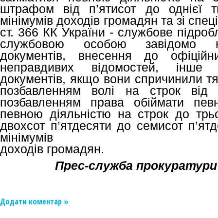
штрафом від п’ятисот до однієї т
мінімумів доходів громадян та зі спец
ст. 366 КК України - службове підро
службовою особою завідомо не
документів, внесення до офіційн
неправдивих відомостей, інше 
документів, якщо вони спричинили тя
позбавленням волі на строк від 
позбавленням права обіймати пев
певною діяльністю на строк до трьо
двохсот п’ятдесяти до семисот п’ят
мінімумів
доходів громадян.
Прес-служба прокуратури
Додати коментар »