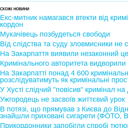
СХОЖІ НОВИНИ
Екс-митник намагався втекти від крим
кордон
Мукачівець позбудеться свободи
Від слідства та суду зловмисники не 
На Закарпаття виявили незаконний це
Кримінального авторитета видворили 
На Закарпатті понад 4 600 кримінал
розслідуватимуть як кримінальні прос
У Хусті слідчий "повісив" кримінал на
Ужгородець не засвоїв життєвий урок
В потязі, що прямував з Києва до Від
знайшли приховані сигарети (ФОТО, 
Прикордонники запобігли спробі тютю