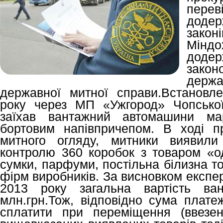
перев
додер
закон
Мін
дод
закон
держа
державної митної справи.Встановл
року через МП «Ужгород» Чопської
заїхав вантажний автомашини м
бортовим напівпричепом. В ході п
митного огляду, митники виявили
контролю 360 коробок з товаром «од
сумки, парфуми, постільна білизна т
фірм виробників. За висновком експер
2013 року загальна вартість в
млн.грн.Тож, відповідно сума платеж
сплатити при переміщення (ввезен