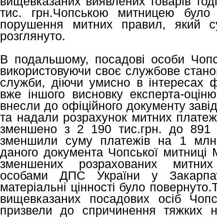
вищевказаних виявлених товарів тод
тис. грн.Чопською митницею було
порушення митних правил, який с
розглянуто.
В подальшому, посадові особи Чопсь
використовуючи своє службове стано
служби, діючи умисно в інтересах фі
вже іншого висновку експерта-оціню
внесли до офіційного документу заві
та надали розрахунок митних платежі
зменшено з 2 190 тис.грн. до 891 т
зменшили суму платежів на 1 млн.
даного документа Чопської митниці 
зменшених розрахованих митних
особами ДПС України у Закарпатс
матеріальні цінності було повернуто.Т
вищевказаних посадових осіб Чопс
призвели до спричинення тяжких на