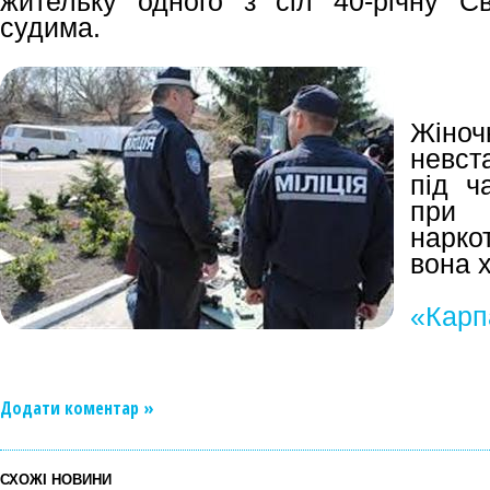
жительку одного з сіл 40-річну С
судима.
Жіно
невст
під ч
при
нарко
вона 
«Карп
Додати коментар »
СХОЖІ НОВИНИ