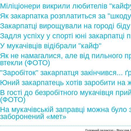
Міліціонери викрили любителів "кайф
Як закарпатка розплатиться за "шкоду
Закарпатці вирощували на городі біду
Задля успіху у спорті юні закарпатці 
У мукачівців відібрали "кайф"
Як не намагалися, але від пильного п
втекли (ФОТО)
"Заробіток" закарпатця закінчився... 
Юний закарпатець хотів заробити на 
В гості до безробітного мукачівця при
(ФОТО)
На мукачівській заправці можна було 
заборонений «мет»
Головний редактор - Ярослав С