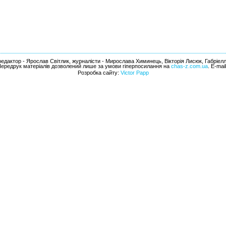
едактор - Ярослав Світлик, журналісти - Мирослава Химинець, Вікторія Лисюк, Габріел
Передрук матеріалів дозволений лише за умови гіперпосилання на
chas-z.com.ua
. E-mai
Розробка сайту:
Victor Papp