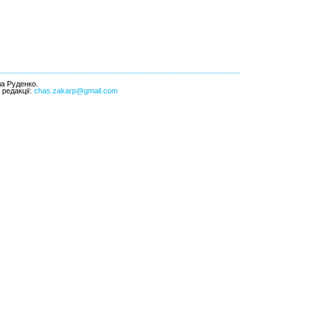
ла Руденко.
l редакції:
chas.zakarp@gmail.com