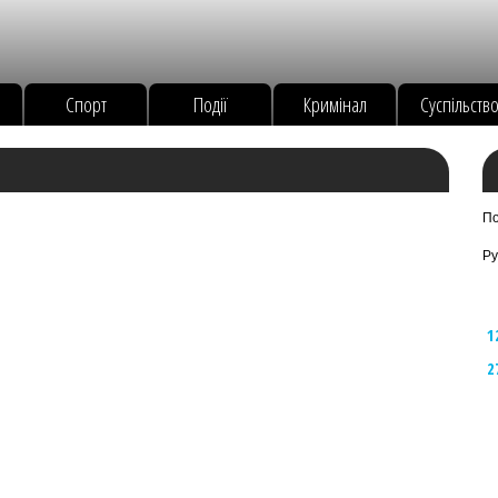
Спорт
Події
Кримінал
Суспільств
По
Ру
1
2