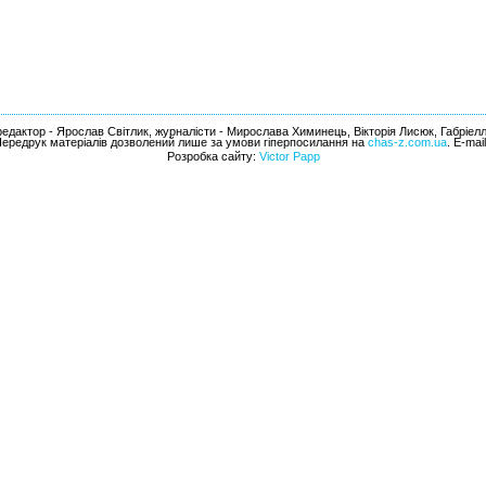
едактор - Ярослав Світлик, журналісти - Мирослава Химинець, Вікторія Лисюк, Габріел
Передрук матеріалів дозволений лише за умови гіперпосилання на
chas-z.com.ua
. E-mai
Розробка сайту:
Victor Papp