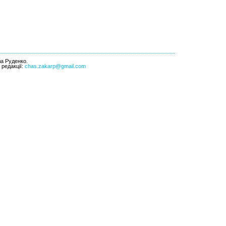
ла Руденко.
l редакції:
chas.zakarp@gmail.com