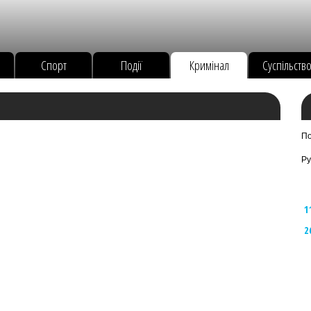
Спорт
Події
Кримінал
Суспільств
По
Ру
1
2