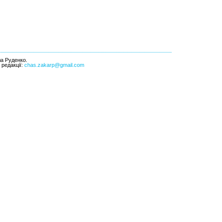
ла Руденко.
l редакції:
chas.zakarp@gmail.com