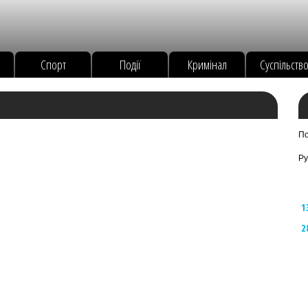
Спорт
Події
Кримінал
Суспільств
По
Ру
1
2