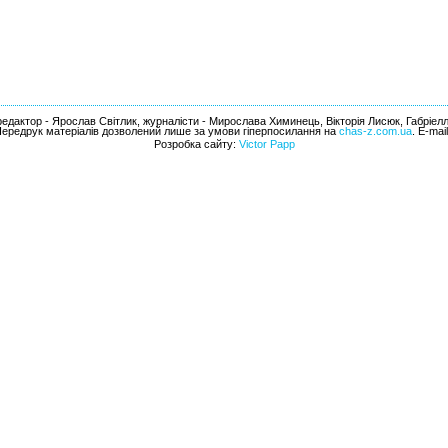
едактор - Ярослав Світлик, журналісти - Мирослава Химинець, Вікторія Лисюк, Габріел
Передрук матеріалів дозволений лише за умови гіперпосилання на
chas-z.com.ua
. E-mai
Розробка сайту:
Victor Papp