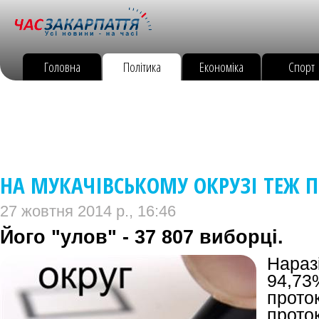
Головна
Політика
Економіка
Спорт
НА МУКАЧІВСЬКОМУ ОКРУЗІ ТЕЖ П
27 жовтня 2014 р., 16:46
Його "улов" - 37 807 виборці.
Нара
94,7
прот
прото