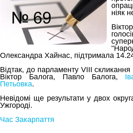
опрац
ніяк н
Вікто
голо
супе
"На
Олександра Хайнас, підтримала 14.2
Відтак, до парламенту VIII скликання
Віктор Балога, Павло Балога,
І
Петьовка
.
Невідомі ще результати у двох округ
Ужгороді.
Час Закарпаття