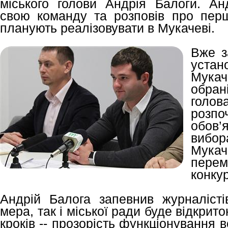
міського голови Андрія Балоги. Ан
свою команду та розповів про першо
планують реалізовувати в Мукачеві.
Вже з
устан
Мукачі
обран
голов
розпо
обов’
вибо
Мука
перем
конкур
Андрій Балога запевнив журналісті
мера, так і міської ради буде відкри
кроків -- прозорість функціонування вс