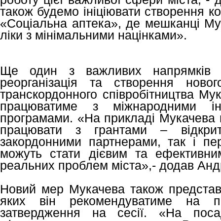
також будемо ініціювати створення к
«Соціальна аптека», де мешканці Му
ліки з мінімальними націнками».
Ще один з важливих напрямків 
реорганізація та створення новог
транскордонного співробітництва Мук
працюватиме з міжнародними інв
програмами. «На прикладі Мукачева 
працювати з грантами – відкри
закордонними партнерами, так і пе
можуть стати дієвим та ефективни
реальних проблем міста»,- додав Анд
Новий мер Мукачева також представи
яких він рекомендуватиме на п
затвердження на сесії. «На поса