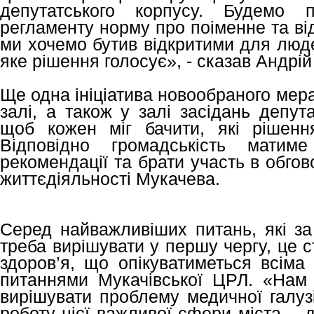
депутатського корпусу. Будемо 
регламенту норму про поіменне та ві
ми хочемо бутив відкритими для люде
яке рішення голосує», - сказав Андрій
Ще одна ініціатива новообраного мера
залі, а також у залі засідань депут
щоб кожен міг бачити, які рішенн
Відповідно громадськість матим
рекомендації та брати участь в обго
життєдіяльності Мукачева.
Серед найважливіших питань, які за
треба вирішувати у першу чергу, це 
здоров’я, що опікуватиметься всіма
питаннями Мукачівської ЦРЛ. «Нам 
вирішувати проблему медичної галузі
роботу цієї важливої сфери міста, -