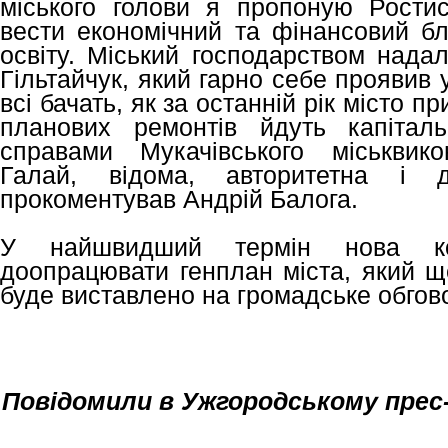
міського голови я пропоную Рости
вести економічний та фінансовий бл
освіту. Міський господарством надал
Гільтайчук, який гарно себе проявив
всі бачать, як за останній рік місто п
планових ремонтів йдуть капітал
справами Мукачівського міськвик
Галай, відома, авторитетна і 
прокоментував Андрій Балога.
У найшвидший термін нова к
доопрацювати генплан міста, який щ
буде виставлено на громадське обгов
Повідомили в Ужгородському прес