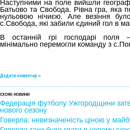
Наступними на поле вийшли географі
Батьово та Свобода. Рівна гра, яка 
нульовою нічиєю. Але везіння було
с.Свобода, які забили єдиний гол в мат
В останній грі господарі поля –
мінімально перемогли команду з с.Поп
Додати коментар »
СХОЖІ НОВИНИ
Федерація футболу Ужгородщини затв
нового сезону
Говерла: невизначеність ціною у майб
Говерла таки буде грати в новому сезо