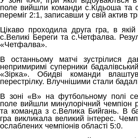
У зоні «А», ігри якої відбуваються
поле вийшли команди с.Кідьоша та с
переміг 2:1, записавши у свій актив тр
Цікаво проходила друга гра, в якій
с.Великі Береги та с.Четфалва. Резу
«Четфалва».
В останньому матчі зустрілися да
непримиримі суперники бадалівський
«Зірка». Обидві команди влашту
перестрілку. Влучнішими стали бадалів
В зоні «В» на футбольному полі с
поле вийшли минулорічний чемпіон р
та команда з с.Велика Бийгань. В ба
гра викликала великий інтерес. Чем
ослаблених чемпіонів області 5:0.