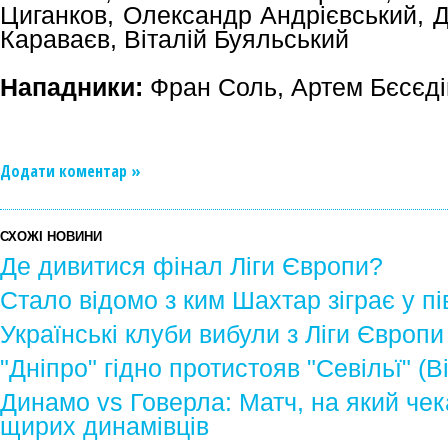
Циганков, Олександр Андрієвський, 
Караваєв, Віталій Буяльський
Нападники:
Фран Соль, Артем Бєсєді
Додати коментар »
СХОЖІ НОВИНИ
Де дивитися фінал Ліги Європи?
Стало відомо з ким Шахтар зіграє у пі
Українські клуби вибули з Ліги Європи
"Дніпро" гідно протистояв "Севільї" (В
Динамо vs Говерла: Матч, на який чек
щирих динамівців