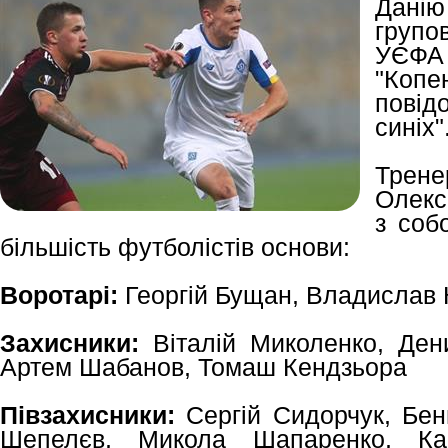
Данію
групо
УЄ
"Коп
повід
синіх"
Трене
Олекс
з соб
більшість футболістів основи:
Воротарі:
Георгій Бущан, Владислав 
Захисники:
Віталій Миколенко, Ден
Артем Шабанов, Томаш Кендзьора
Півзахисники:
Сергій Сидорчук, Бен
Шепелєв, Микола Шапаренко, Ка