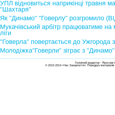
УПЛ відновиться наприкінці травня м
"Шахтаря"
Як "Динамо" "Говерлу" розгромило (В
Мукачівський арбітр працюватиме на м
ліги
"Говерла" повертається до Ужгорода 
Молодіжка"Говерли" зіграє з "Динамо"
Головний редактор - Ярослав С
© 2010-2014 «Час Закарпаття». Передрук матеріалів