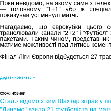
Поки невідомо, на якому саме з теле
— головному "1+1" або ж спеціалі
показував усі минулі матчі.
Нагадаємо, що єврокубки цього с
транслювали канали "2+2" і "Футбол" 
пакетами. Таким чином, представник 
матиме можливості поділитись комент
Фінал Ліги Європи відбудеться 27 тра
Додати коментар »
СХОЖІ НОВИНИ
Стало відомо з ким Шахтар зіграє у пі
"Динамо" взяло 21 футболіста на матч