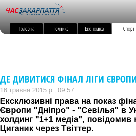
Головна
Політика
Економіка
Спорт
ДЕ ДИВИТИСЯ ФІНАЛ ЛІГИ ЄВРОП
16 травня 2015 р., 09:57
Ексклюзивні права на показ фін
Європи "Дніпро" - "Севілья" в У
холдинг "1+1 медіа", повідомив 
Циганик через Твіттер.