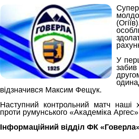
Супер
молдо
(Огі
особ
здола
рахун
У пер
забив
др
одина
відзначився Максим Фещук.
Наступний контрольний матч наші х
проти румунського «Академіка Аргес»
Інформаційний відділ ФК «Говерла