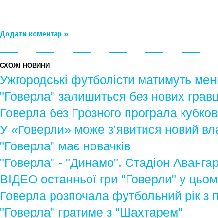
Додати коментар »
СХОЖІ НОВИНИ
Ужгородські футболісти матимуть ме
"Говерла" залишиться без нових гравц
Говерла без Грозного програла кубков
У «Говерли» може з’явитися новий вл
"Говерла" має новачків
"Говерла" - "Динамо". Стадіон Авангар
ВІДЕО останньої гри "Говерли" у цьом
Говерла розпочала футбольний рік з 
"Говерла" гратиме з "Шахтарем"