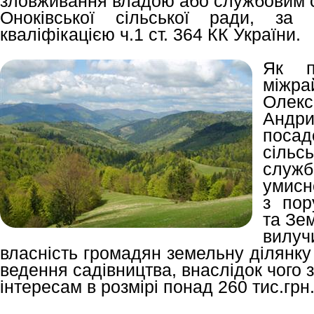
зловживання владою або службовим
Оноківської сільської ради, за
кваліфікацією ч.1 ст. 364 КК України.
Як п
між
Олекс
Андр
посад
сільс
служб
умисно
з пор
та Зем
вилу
власність громадян земельну ділянку
ведення садівництва, внаслідок чого
інтересам в розмірі понад 260 тис.грн