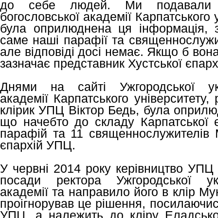
до себе людей. Ми подавали з
богословської академії Карпатського у
була оприлюднена ця інформація, з
саме наші парафії та священнослуж
але відповіді досі немає. Якщо б вона
зазначає представник Хустської єпарх
Днями на сайті Ужгородської укр
академії Карпатського університету,
клірик УПЦ Віктор Бедь, була оприлю
що начебто до складу Карпатської 
парафій та 11 священнослужителів М
єпархій УПЦ.
У червні 2014 року керівництво УПЦ 
посади ректора Ужгородської укр
академії та направило його в клір Мук
проігнорував це рішення, посилаючис
УПЦ, а належить до кліру Еладсько