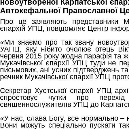
новоутвореної Карпатської єпарх
Автокефальної Православної Це
Про це заявляють представники Му
єпархій УПЦ, повідомляє Центр інфо
«Ми знаємо про так звану новоутво
УАПЦ, яку нібито очолює отець Ві
червня 2015 року жодна парафія та 
Мукачівської єпархії УПЦ туди не п
письмових, ані усних підтверджень та
речник Мукачівської єпархії УПЦ про
Секретар Хустської єпархії УПЦ арх
спростовує чутки про перехід
священнослужителів УПЦ до Карпатсь
«У нас, слава Богу, все нормально – н
Вони можуть спеціально пускати так