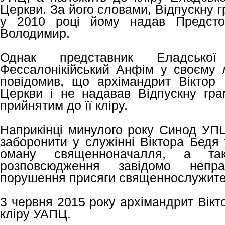
Церкви. За його словами, Відпускну г
у 2010 році йому надав Предст
Володимир.
Однак представник Еладсько
Фессалонікійський Анфім у своєму л
повідомив, що архімандрит Віктор 
Церкви і не надавав Відпускну гр
прийнятим до її кліру.
Наприкінці минулого року Синод УПЦ
заборонити у служінні Віктора Бедя 
оману священноначалля, а так
розповсюдження завідомо непра
порушення присяги священнослужите
3 червня 2015 року архімандрит Вікт
кліру УАПЦ.