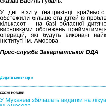
сказав Василь Губаль.
У дні візиту (наприкінці крайнього
обстежили більше ста дітей із пробл
кількасот – на базі обласної дитячо
висновками обстежень прийматимет
операцій, які будуть виконані на
Інституті ім. Амосова.
Прес-служба Закарпатської ОДА
Додати коментар »
СХОЖІ НОВИНИ
У Мукачеві збільшать видатки на лікува
М.Амосова