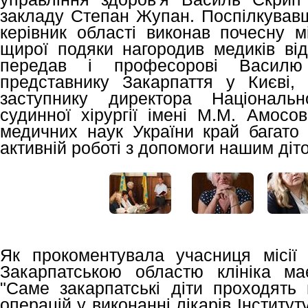
закладу Степан Жупан. Поспілкувавш
керівник області виконав почесну м
щирої подяки нагородив медиків від
передав і професорові Василю
представнику Закарпаття у Києві,
заступнику директора Національн
судинної хірургії імені М.М. Амосо
медичних наук України край багато 
активній роботі з допомоги нашим діт
Як прокоментувала учасниця місії
Закарпатською областю клініка ма
"Саме закарпатські діти проходять
операцій у виконанні лікарів Інститут