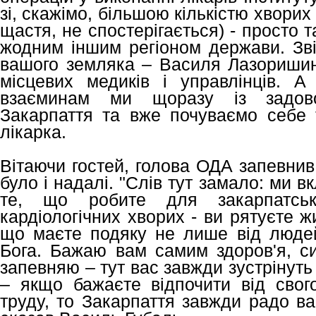
зі, скажімо, більшою кількістю хворих 
щастя, не спостерігається) - просто т
жодним іншим регіоном держави. Зві
вашого земляка – Василя Лазоришинц
місцевих медиків і управлінців. 
взаєминам ми щоразу із задов
Закарпаття та вже почуваємо себе т
лікарка.
Вітаючи гостей, голова ОДА запевнив
було і надалі. "Слів тут замало: ми 
те, що робите для закарпатсь
кардіологічних хворих - ви рятуєте жи
що маєте подяку не лише від людей
Бога. Бажаю вам самим здоров'я, си
запевняю – тут вас завжди зустрінуть 
– якщо бажаєте відпочити від свого
труду, то Закарпаття завжди радо ва