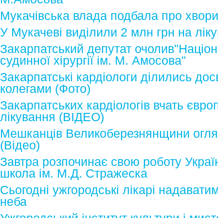
Мукачівська влада подбала про хвори
У Мукачеві виділили 2 млн грн на лік
Закарпатський депутат очолив"Націон
судинної хірургії ім. М. Амосова"
Закарпатські кардіологи ділились дос
колегами (Фото)
Закарпатських кардіологів вчать євр
лікування (ВІДЕО)
Мешканців Великоберезнянщини оглян
(Відео)
Завтра розпочинає свою роботу Україн
школа ім. М.Д. Стражеска
Сьогодні ужгородські лікарі надавати
неба