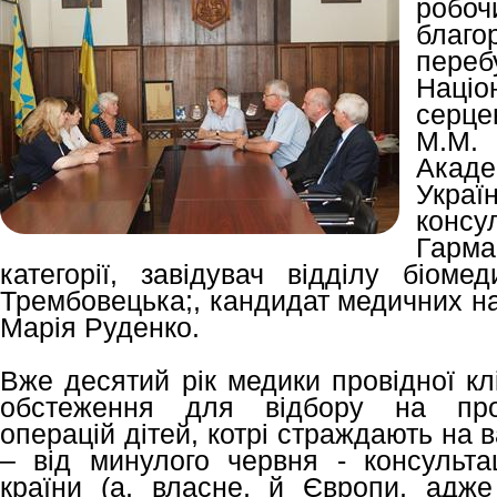
роб
бла
пер
Наці
серцев
М.М.
Акад
Украї
конс
Гарма
категорії, завідувач відділу біоме
Трембовецька;, кандидат медичних на
Марія Руденко.
Вже десятий рік медики провідної кл
обстеження для відбору на пров
операцій дітей, котрі страждають на 
– від минулого червня - консультац
країни (а, власне, й Європи, адже