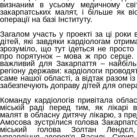
визнаним в усьому медичному сві
закарпатських малят, і більше як ві
операції на базі Інституту.
Загалом участь у проекті за ці роки 
дітей, які завдяки кардіологам отри
зрозуміло, що тут ідеться не просто
про порятунок – мова ж про серце. 
важливий для Закарпаття – найбіль
регіону держави: кардіологи проводя
саме нашої області, а відтак разом і
забезпечують доправу дітей для опера
Команду кардіологів привітала облас
міській раді перед тим, як лікарі
малят в обласну дитячу лікарю, з пре
Амосова зустрілися голова Закарпат
міський голова Золтан Лендєл,
управління здоров'я Василь Скрип 