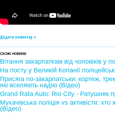
Додати коментар »
СХОЖІ НОВИНИ
Вітання закарпаткам від чоловіків у п
На посту у Великій Копанії поліцейськ
Присяга по-закарпатськи: кортеж, трем
які вселяють надію (Відео)
Grand Rata Auto: Rio City - Ратушняк п
Мукачівська поліція vs активісти: хто
(Відео)