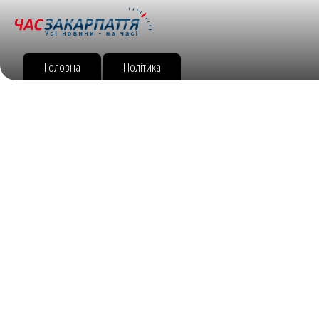
Головна
Політика
Економіка
Спорт
МУКАЧІВСЬКА МУНІЦИПАЛЬН
ШТРАФУВАЛА ВОДІЇВ (ВІДЕО
18 січня 2019 р., 11:20
Які штрафи чекають на водіїв?
За неправильне паркування штраф
муніципальна інспекція провела р