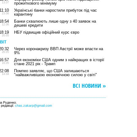
13.07
прожиткового мінімуму
11:10
Українські банки наростили прибуток під час
23.06
карантину
18:54
Банки схвалюють лише одну з 40 заявок на
12.06
дешеві кредити
18:19
НБУ підвищив офіційний курс євро
20.05
ВІТ
20:32
Через коронакризу ВВП Австрії може впасти на
26.05
9%
16:57
Для економіки США одним з найкращих в історії
16.05
стане 2021 рік - Трамп
22:08
Помпео заявляє, що США залишаються
14.04
"найважливішою економічною силою у світі"
ВСІ НОВИНИ »
ла Руденко.
l редакції:
chas.zakarp@gmail.com