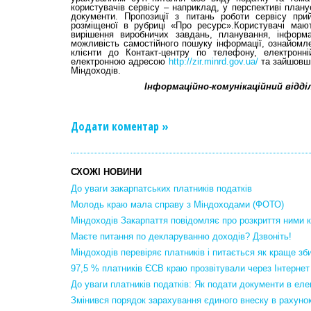
користувачів сервісу – наприклад, у перспективі план
документи. Пропозиції з питань роботи сервісу пр
розміщеної в рубриці «Про ресурс».Користувачі маю
вирішення виробничих завдань, планування, інформа
можливість самостійного пошуку інформації, ознайомле
клієнти до Контакт-центру по телефону, електронн
електронною адресою
http://zir.minrd.gov.ua/
та зайшовши
Міндоходів.
Інформаційно-комунікаційний відді
Додати коментар »
СХОЖІ НОВИНИ
До уваги закарпатських платників податків
Молодь краю мала справу з Міндоходами (ФОТО)
Міндоходів Закарпаття повідомляє про розкриття ними к
Маєте питання по декларуванню доходів? Дзвоніть!
Міндоходів перевіряє платників і питається як краще зб
97,5 % платників ЄСВ краю прозвітували через Інтернет
До уваги платників податків: Як подати документи в еле
Змінився порядок зарахування єдиного внеску в рахунок