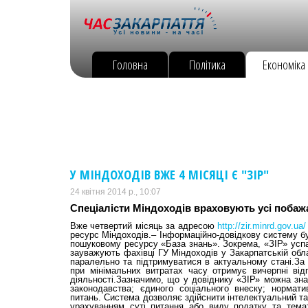
Головна
Політика
Економіка
У МІНДОХОДІВ ВЖЕ 4 МІСЯЦІ Є "ЗІР"
24 квітня 2014 р., 10:07
Спеціалісти Міндоходів враховують усі побаж
Вже четвертий місяць за адресою
http://zir.minrd.gov.ua/
ресурс Міндоходів.– Інформаційно-довідкову систему б
пошуковому ресурсу «База знань». Зокрема, «ЗІР» успад
зауважують фахівці ГУ Міндоходів у Закарпатській обл
паралельно та підтримуватися в актуальному стані.За 
при мінімальних витратах часу отримує вичерпні від
діяльності.Зазначимо, що у довіднику «ЗІР» можна знай
законодавства; єдиного соціального внеску; норматив
питань. Система дозволяє здійснити інтелектуальний та
урахуванням суті питання або виду податку та темат