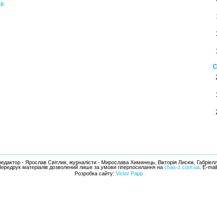
ів
С
едактор - Ярослав Світлик, журналісти - Мирослава Химинець, Вікторія Лисюк, Габріел
Передрук матеріалів дозволений лише за умови гіперпосилання на
chas-z.com.ua
. E-mai
Розробка сайту:
Victor Papp