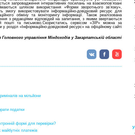
ується запровадження інтерактивних посилань на взаємопов’язані
иймаються шляхом використання «Форми зворотнього зв’язку»,
ть змогу використовувати інформаційно-довідковий ресурс для
ційного обміну та моніторингу інформації. Також реалізована
ння з редакціями відповідей на запитання, з якими звертаються
ій пошті та письмово.Скористатись сервісом «ЗІР» можна за
 у розділ «Інформаційно-довідковий ресурс» на офіційному сайті
л Головного управління Міндоходів у Закарпатській області
риміналів на мільйони
ирати податки
ктронній формі для перевірки?
У
 майбутніх платежів