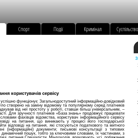
Спорт
Події
Кримінал
Суспільств
З
ання користувачів сервісу
успішно функціонує Загальнодоступний інформаційно-довідковий
уло створено на заміну відомому та популярному серед платників
кував від неї простоту у роботі, ставши більш універсальним, –
асті. Для зручності платників «База знань» продовжує працювати
словами фахівців відомства, користувач інформаційного сервісу
повіді на питання, що виникають у процесі його господарської
ти відповіді на питання, які стосуються податкового та митного
ні (інформаційні) документи; письмові консультації з типових
 динамічний пошук, тобто за ключовими словами, їх частинами, з
иці питання.Спеціалісти Міндоходів враховують усі побажання