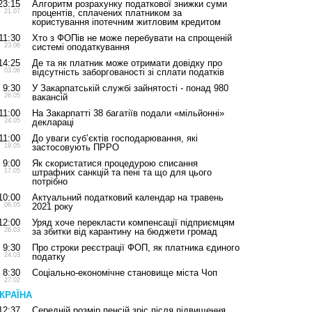
23:15
Алгоритм розрахунку податкової знижки суми
21.07
процентів, сплачених платником за
користування іпотечним житловим кредитом
11:30
Хто з ФОПів не може перебувати на спрощеній
23.06
системі оподаткування
14:25
Де та як платник може отримати довідку про
03.06
відсутність заборгованості зі сплати податків
9:30
У Закарпатській службі зайнятості - понад 980
26.05
вакансій
11:00
На Закарпатті 38 багатіїв подали «мільйонні»
24.05
деклараці
11:00
До уваги суб’єктів господарювання, які
19.05
застосовують ПРРО
9:00
Як скористатися процедурою списання
17.05
штрафних санкцій та пені та що для цього
потрібно
10:00
Актуальний податковий календар на травень
06.05
2021 року
12:00
Уряд хоче перекласти компенсації підприємцям
26.03
за збитки від карантину на бюджети громад
9:30
Про строки реєстрації ФОП, як платника єдиного
24.03
податку
8:30
Соціально-економічне становище міста Чоп
27.02
КРАЇНА
12:37
Середній розмір пенсій зріс після підвищення