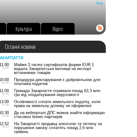
Вхід
о
Культура
Відео
Останні новини
АКАРПАТТЯ
11:00
Майже 3 тисячі сертифікатів форми EUR.1
16.08
видала Закарпатська митниця на експорт
вітчизняних товарів
10:00
Процедура декларування є добровільною для
16.08
платника податків
11:00
Громади Закарпаття отримали понад 63,3 млн
14.08
грн від оподаткування нерухомості
13:00
Особливості сплати земельного податку, коли
07.08
права на земельну ділянку не оформлені
10:30
Де на вебпорталі ДПС можна знайти інформацію
03.08
стосовно бізнес-партнерів
12:52
На Закарпатті продавці алкоголю та тютюну за
26.07
порушення закону сплатять понад 2,6 млн
гривень