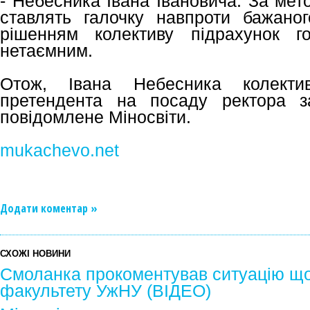
- Небесника Івана Івановича. За мет
ставлять галочку навпроти бажаного
рішенням колективу підрахунок г
нетаємним.
Отож, Івана Небесника колект
претендента на посаду ректора з
повідомлене Міносвіти.
mukachevo.net
Додати коментар »
СХОЖІ НОВИНИ
Смоланка прокоментував ситуацію що
факультету УжНУ (ВІДЕО)