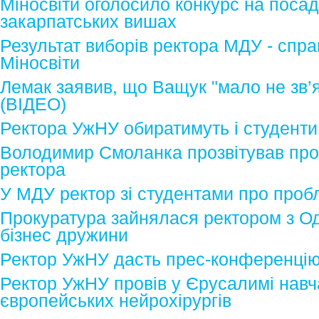
Міносвіти оголосило конкурс на посад
закарпатських вишах
Результат виборів ректора МДУ - спр
Міносвіти
Лемак заявив, що Ващук "мало не зв’
(ВІДЕО)
Ректора УжНУ обиратимуть і студенти
Володимир Смоланка прозвітував про
ректора
У МДУ ректор зі студентами про про
Прокуратура зайнялася ректором з Од
бізнес дружини
Ректор УжНУ дасть прес-конференці
Ректор УжНУ провів у Єрусалимі навч
європейських нейрохірургів