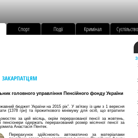
Спорт
Події
Кримінал
Суспільств
З
И ЗАКАРПАТЦЯМ
ьник головного управління Пенсійного фонду України
жавний бюджет України на 2015 рік”. У зв'язку із цим з 1 вересня
плати (1378 грн) та прожиткового мінімуму для осіб, що втратили
домостях за цей місяць, окрім перерахованої пенсії за жовтень,
і пенсіонери одержать перерахований розмір місячної пенсії за
домила Анастасія Пентек.
Перерахунок здійснюють автоматично за матеріалами