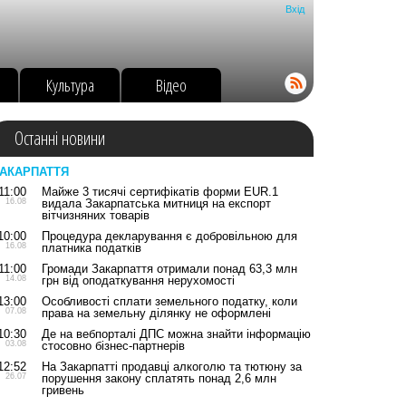
Вхід
о
Культура
Відео
Останні новини
АКАРПАТТЯ
11:00
Майже 3 тисячі сертифікатів форми EUR.1
16.08
видала Закарпатська митниця на експорт
вітчизняних товарів
10:00
Процедура декларування є добровільною для
16.08
платника податків
11:00
Громади Закарпаття отримали понад 63,3 млн
14.08
грн від оподаткування нерухомості
13:00
Особливості сплати земельного податку, коли
07.08
права на земельну ділянку не оформлені
10:30
Де на вебпорталі ДПС можна знайти інформацію
03.08
стосовно бізнес-партнерів
12:52
На Закарпатті продавці алкоголю та тютюну за
26.07
порушення закону сплатять понад 2,6 млн
гривень