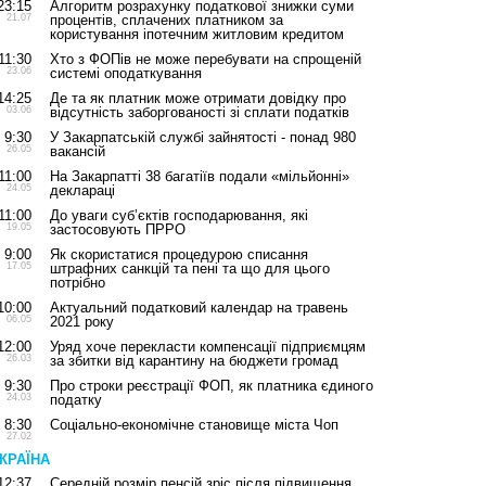
23:15
Алгоритм розрахунку податкової знижки суми
21.07
процентів, сплачених платником за
користування іпотечним житловим кредитом
11:30
Хто з ФОПів не може перебувати на спрощеній
23.06
системі оподаткування
14:25
Де та як платник може отримати довідку про
03.06
відсутність заборгованості зі сплати податків
9:30
У Закарпатській службі зайнятості - понад 980
26.05
вакансій
11:00
На Закарпатті 38 багатіїв подали «мільйонні»
24.05
деклараці
11:00
До уваги суб’єктів господарювання, які
19.05
застосовують ПРРО
9:00
Як скористатися процедурою списання
17.05
штрафних санкцій та пені та що для цього
потрібно
10:00
Актуальний податковий календар на травень
06.05
2021 року
12:00
Уряд хоче перекласти компенсації підприємцям
26.03
за збитки від карантину на бюджети громад
9:30
Про строки реєстрації ФОП, як платника єдиного
24.03
податку
8:30
Соціально-економічне становище міста Чоп
27.02
КРАЇНА
12:37
Середній розмір пенсій зріс після підвищення