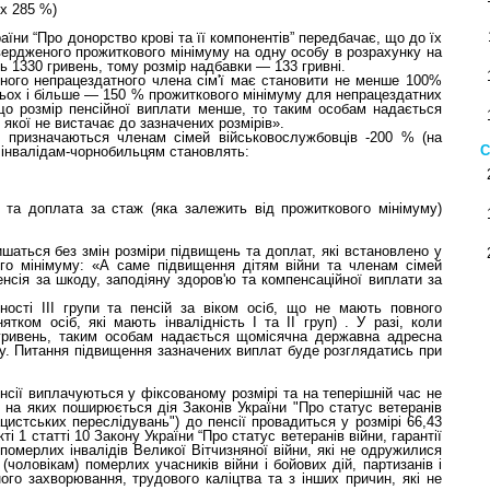
 x 285 %)
їни “Про донорство крові та її компонентів” передбачає, що до їх
вердженого прожиткового мінімуму на одну особу в розрахунку на
ть 1330 гривень, тому розмір надбавки — 133 гривні.
одного непрацездатного члена сім'ї має становити не менше 100%
трьох і більше — 150 % прожиткового мінімуму для непрацездатних
кщо розмір пенсійної виплати менше, то таким особам надається
якої не вистачає до зазначених розмірів».
кі призначаються членам сімей військовослужбовців -200 % (на
С
ї інвалідам-чорнобильцям становлять:
 та доплата за стаж (яка залежить від прожиткового мінімуму)
шаться без змін розміри підвищень та доплат, які встановлено у
ого мінімуму: «А саме підвищення дітям війни та членам сімей
нсія за шкоду, заподіяну здоров'ю та компенсаційної виплати за
ності ІІІ групи та пенсій за віком осіб, що не мають повного
тком осіб, які мають інвалідність І та ІІ груп) . У разі, коли
 гривень, таким особам надається щомісячна державна адресна
ру. Питання підвищення зазначених виплат буде розглядатись при
сії виплачуються у фіксованому розмірі та на теперішній час не
 на яких поширюється дія Законів України "Про статус ветеранів
нацистських переслідувань") до пенсії провадиться у розмірі 66,43
і 1 статті 10 Закону України “Про статус ветеранів війни, гарантії
 померлих інвалідів Великої Вітчизняної війни, які не одружилися
(чоловікам) померлих учасників війни і бойових дій, партизанів і
ного захворювання, трудового каліцтва та з інших причин, які не