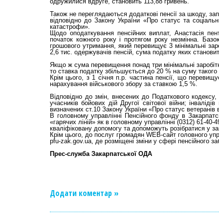
одружилися вдруге, становить 113,88 гривень.
Також не переглядаються додаткові пенсії за шкоду, за
відповідно до Закону України «Про статус та соціаль
катастрофи».
Щодо оподаткування пенсійних виплат, Анастасія пе
початок кожного року і протягом року незмінна. Базо
грошового утримання, який перевищує 3 мінімальні заро
2,6 тис. одержувачів пенсій, сума податку яких становит
Якщо ж сума перевищення понад три мінімальні заробітні
то ставка податку збільшується до 20 % на суму таког
Крім цього, з 1 січня п.р. частина пенсії, що перевищу
нарахування військового збору за ставкою 1,5 %.
Відповідно до змін, внесених до Податкового кодексу, 
учасників бойових дій Другої світової війни; інваліді
визначених ст.10 Закону України «Про статус ветеранів ві
В головному управлінні Пенсійного фонду в Закарпатс
«гарячих ліній» як в головному управлінні (0312) 61-40-
кваліфіковану допомогу та допоможуть розібратися у за
Крім цього, до послуг громадян WEB-сайт головного упр
pfu-zak.gov.ua, де розміщені зміни у сфері пенсійного 
Прес-служба Закарпатської ОДА
Додати коментар »