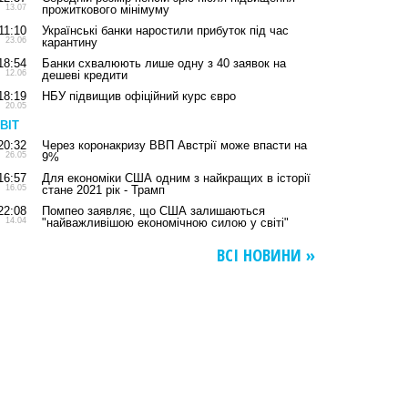
13.07
прожиткового мінімуму
11:10
Українські банки наростили прибуток під час
23.06
карантину
18:54
Банки схвалюють лише одну з 40 заявок на
12.06
дешеві кредити
18:19
НБУ підвищив офіційний курс євро
20.05
ВІТ
20:32
Через коронакризу ВВП Австрії може впасти на
26.05
9%
16:57
Для економіки США одним з найкращих в історії
16.05
стане 2021 рік - Трамп
22:08
Помпео заявляє, що США залишаються
14.04
"найважливішою економічною силою у світі"
ВСІ НОВИНИ »