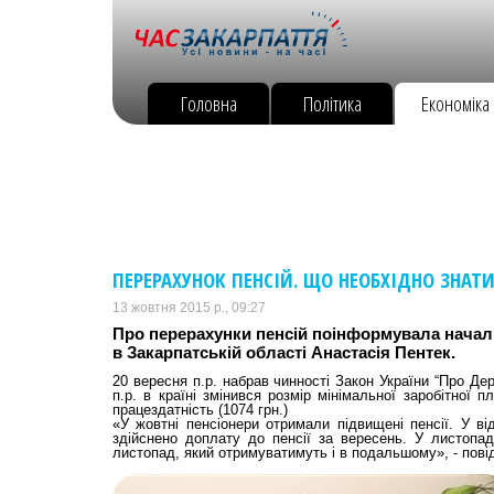
Головна
Політика
Економіка
ПЕРЕРАХУНОК ПЕНСІЙ. ЩО НЕОБХІДНО ЗНАТ
13 жовтня 2015 р., 09:27
Про перерахунки пенсій поінформувала начал
в Закарпатській області Анастасія Пентек.
20 вересня п.р. набрав чинності Закон України “Про Дер
п.р. в країні змінився розмір мінімальної заробітної 
працездатність (1074 грн.)
«У жовтні пенсіонери отримали підвищені пенсії. У ві
здійснено доплату до пенсії за вересень. У листопад
листопад, який отримуватимуть і в подальшому», - пові