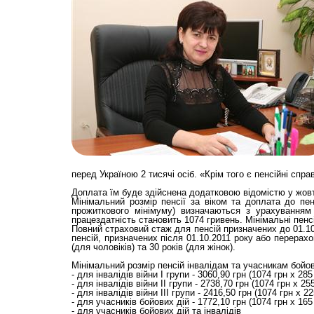
перед Україною 2 тисячі осіб. «Крім того є пенсійні сп
Доплата їм буде здійснена додатковою відомістю у жовтн
Мінімальний розмір пенсії за віком та доплата до пе
прожиткового мінімуму) визначаються з урахуванням
працездатність становить 1074 гривень. Мінімальні пен
Повний страховий стаж для пенсій призначених до 01.10.2
пенсій, призначених після 01.10.2011 року або перерахо
(для чоловіків) та 30 років (для жінок).
Мінімальний розмір пенсій інвалідам та учасникам бойов
- для інвалідів війни І групи - 3060,90 грн (1074 грн x 285
- для інвалідів війни II групи - 2738,70 грн (1074 грн х 25
- для інвалідів війни III групи - 2416,50 грн (1074 грн х 2
- для учасників бойових дій - 1772,10 грн (1074 грн x 165
- для учасників бойових дій та інвалідів