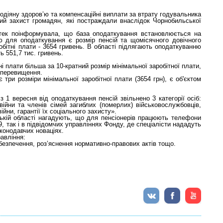
подіяну здоров’ю та компенсаційні виплати за втрату годувальника
ний захист громадян, які постраждали внаслідок Чорнобильської
нтек поінформувала, що база оподаткування встановлюється на
ю для оподаткування є розмір пенсій та щомісячного довічного
бітні плати - 3654 гривень. В області підлягають оподаткуванню
ь 551,7 тис. гривень.
 плати більша за 10-кратний розмір мінімальної заробітної плати,
о перевищення.
є три розміри мінімальної заробітної плати (3654 грн), є об'єктом
з 1 вересня від оподаткування пенсій звільнено 3 категорії осіб:
в війни та членів сімей загиблих (померлих) військовослужбовців,
йни, гарантії їх соціального захисту».
ькій області нагадують, що для пенсіонерів працюють телефони
49, так і в підвідомчих управліннях Фонду, де спеціалісти нададуть
конодавчих новаціях.
авління:
забезпечення, роз’яснення нормативно-правових актів тощо.