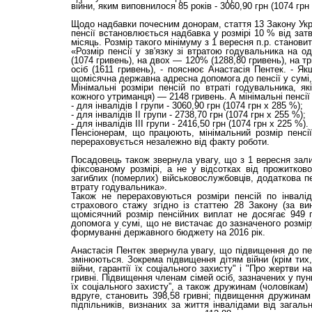
війни, яким виповнилося 85 років - 3060,90 грн (1074 грн
Щодо надбавки почесним донорам, стаття 13 Закону Укра
пенсії встановлюється надбавка у розмірі 10 % від зат
місяць. Розмір такого мінімуму з 1 вересня п.р. станови
«Розмір пенсії у зв'язку зі втратою годувальника на 
(1074 гривень), на двох — 120% (1288,80 гривень), на 
осіб (1611 гривень), - пояснює Анастасія Пентек. - Я
щомісячна державна адресна допомога до пенсії у сумі, 
Мінімальні розміри пенсій по втраті годувальника, я
кожного утриманця) — 2148 гривень. А мінімальні пенсі
- для інвалідів І групи - 3060,90 грн (1074 грн x 285 %);
- для інвалідів II групи - 2738,70 грн (1074 грн х 255 %);
- для інвалідів III групи - 2416,50 грн (1074 грн х 225 %).
Пенсіонерам, що працюють, мінімальний розмір пенсії
перераховується незалежно від факту роботи.
Посадовець також звернула увагу, що з 1 вересня зали
фіксованому розмірі, а не у відсотках від прожитков
загиблих (померлих) військовослужбовців, додаткова пе
втрату годувальника».
Також не перераховуються розміри пенсій по інвалід
страхового стажу згідно із статтею 28 Закону (за виня
щомісячний розмір пенсійних виплат не досягає 949
допомога у сумі, що не вистачає до зазначеного розмі
формуванні державного бюджету на 2016 рік.
Анастасія Пентек звернула увагу, що підвищення до пен
змінюються. Зокрема підвищення дітям війни (крім тих,
війни, гарантії їх соціального захисту" і "Про жертви 
гривні. Підвищення членам сімей осіб, зазначених у пункт
їх соціального захисту”, а також дружинам (чоловікам)
вдруге, становить 398,58 гривні; підвищення дружинам 
підпільників, визнаних за життя інвалідами від загаль