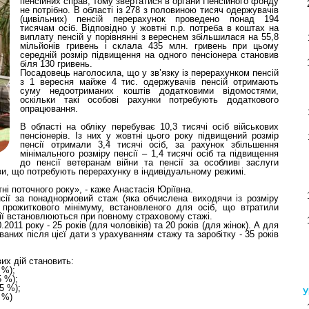
пенсійних справ, тому звертатися в органи Пенсійного фонду
не потрібно. В області із 278 з половиною тисяч одержувачів
(цивільних) пенсій перерахунок проведено понад 194
тисячам осіб. Відповідно у жовтні п.р. потреба в коштах на
виплату пенсій у порівнянні з вереснем збільшилася на 55,8
мільйонів гривень і склала 435 млн. гривень при цьому
середній розмір підвищення на одного пенсіонера становив
біля 130 гривень.
Посадовець наголосила, що у зв’язку із перерахунком пенсій
з 1 вересня майже 4 тис. одержувачів пенсій отримають
суму недоотриманих коштів додатковими відомостями,
оскільки такі особові рахунки потребують додаткового
опрацювання.
В області на обліку перебуває 10,3 тисячі осіб військових
пенсіонерів. Із них у жовтні цього року підвищений розмір
пенсії отримали 3,4 тисячі осіб, за рахунок збільшення
мінімального розміру пенсії – 1,4 тисячі осіб та підвищення
до пенсії ветеранам війни та пенсії за особливі заслуги
рави, що потребують перерахунку в індивідуальному режимі.
і поточного року», - каже Анастасія Юріївна.
нсії за понаднормовий стаж (яка обчислена виходячи із розміру
 прожиткового мінімуму, встановленого для осіб, що втратили
сії встановлюються при повному страховому стажі.
011 року - 25 років (для чоловіків) та 20 років (для жінок). А для
ваних після цієї дати з урахуванням стажу та заробітку - 35 років
их дій становить:
 %);
5 %);
25 %);
У
 %)