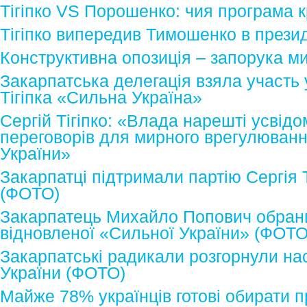
Тігіпко VS Порошенко: чия програма 
Тігіпко випередив Тимошенко в прези
Конструктивна опозиція – запорука ми
Закарпатська делегація взяла участь у 
Тігіпка «Сильна Україна»
Сергій Тігіпко: «Влада нарешті усвід
переговорів для мирного врегулюванн
України»
Закарпатці підтримали партію Сергія 
(ФОТО)
Закарпатець Михайло Попович обрани
відновленої «Сильної України» (ФОТО
Закарпатські радикали розгорнули на
України (ФОТО)
Майже 78% українців готові обирати 