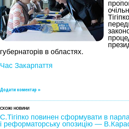
пропо
очіл
Тігіп
перед
зако
про
през
губернаторів в областях.
Час Закарпаття
Додати коментар »
СХОЖІ НОВИНИ
С.Тігіпко повинен сформувати в парла
і реформаторську опозицію — В.Кара