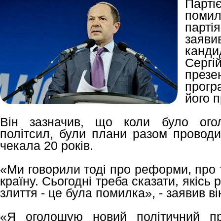
Парт
поми
парті
заяв
канди
Серг
презе
прогр
його 
Він зазначив, що коли було ого
політсил, були плани разом проводи
чекала 20 років.
«Ми говорили тоді про реформи, про 
країну. Сьогодні треба сказати, якісь 
злиття - це була помилка», - заявив ві
«Я оголошую новий політичний пр