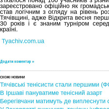
з'їхалося понад 100 учасників з різн
зареєстровано офіційно як громадськ
став логічним з огляду на рівень ро
Тячівщині, адже Відкрита весня перш
30 років і є знаним турніром сере
країні.
Tyachiv.com.ua
Додати коментар »
СХОЖІ НОВИНИ
Тячівські тенісисти стали першими (
В Іршаві пануватиме тенісний азарт
Берегівчани матимуть де виплеснути 