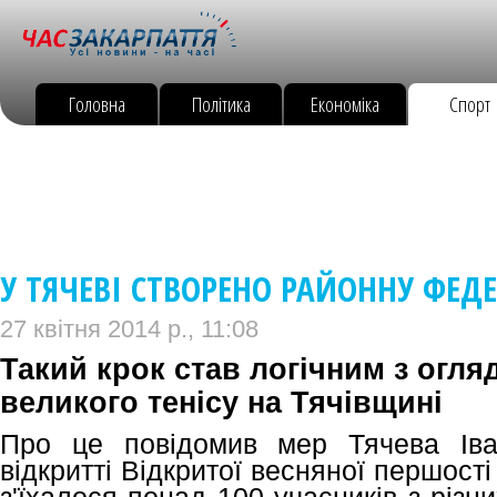
Головна
Політика
Економіка
Спорт
У ТЯЧЕВІ СТВОРЕНО РАЙОННУ ФЕДЕ
27 квітня 2014 р., 11:08
Такий крок став логічним з огля
великого тенісу на Тячівщині
Про це повідомив мер Тячева Іва
відкритті Відкритої весняної першост