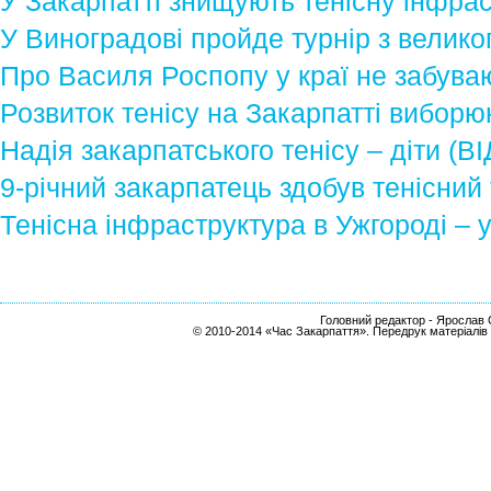
У Закарпатті знищують тенісну інфра
У Виноградові пройде турнір з великог
Про Василя Роспопу у краї не забува
Розвиток тенісу на Закарпатті виборю
Надія закарпатського тенісу – діти (В
9-річний закарпатець здобув тенісний
Тенісна інфраструктура в Ужгороді – 
Головний редактор - Ярослав С
© 2010-2014 «Час Закарпаття». Передрук матеріалів