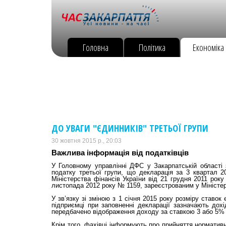
Головна
Політика
Економіка
ДО УВАГИ "ЄДИННИКІВ" ТРЕТЬОЇ ГРУПИ
30 жовтня 2015 р., 20:03
Важлива інформація від податківців
У Головному управлінні ДФС у Закарпатській області 
податку третьої групи, що декларація за 3 квартал
Міністерства фінансів України від 21 грудня 2011 року
листопада 2012 року № 1159, зареєстрованим у Міністер
У зв’язку зі зміною з 1 січня 2015 року розміру ставо
підприємці при заповненні декларації зазначають дох
передбачено відображення доходу за ставкою 3 або 5% в
Крім того, фахівці інформують про прийняття норматив