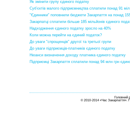
Як змінити групу єдиного податку
Суб’єктів малого підприємництва сплатили понад 91 мі
"Єдинники" поповнили бюджети Закарпаття на понад 155
Закарпатці сплатили більше 185 мільйонів єдиного пода
Надходження єдиного податку зросло на 40%
Коли можна перейти на єдиний податок?
До уваги "спрощенців" другої та третьої групи
До уваги підприємців-платників єдиного податку
Нюанси визначення доходу платника єдиного податку
Підприємці Закарпаття сплатили понад 94 млн грн єдин
Головний р
© 2010-2014 «Час Закарпаття». 