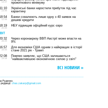
13.07
прожиткового мінімуму
11:10
Українські банки наростили прибуток під час
23.06
карантину
18:54
Банки схвалюють лише одну з 40 заявок на
12.06
дешеві кредити
18:19
НБУ підвищив офіційний курс євро
20.05
ВІТ
20:32
Через коронакризу ВВП Австрії може впасти на
26.05
9%
16:57
Для економіки США одним з найкращих в історії
16.05
стане 2021 рік - Трамп
22:08
Помпео заявляє, що США залишаються
14.04
"найважливішою економічною силою у світі"
ВСІ НОВИНИ »
ла Руденко.
l редакції:
chas.zakarp@gmail.com