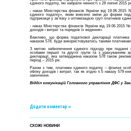
єдиного податку, які набрали чинності з 28 липня 2015 ро
- наказ Міністерства фінансів України від 19.06.201
єдиного податку», яким внесено зміни до форми пода
підприємця у зв’язку з оптимізацією груп платників єдин
- наказ Міністерства фінансів України від 19.06.2015 
доходів і витрат та порядків їх ведення».
Важливо, що форма податкової декларації платника 
наказом 578, буде використовуватись такими платниками 
З метою забезпечення єдиного підходу при поданні з
особами першої та другої групи та з урахуванням зр
декларації, яка затверджена наказом 578 також рекоме
період – 2015 рік.
Разом з тим, платники єдиного податку – фізичні особи
обліку доходів і витрат, так як згідно п.5 наказу 579 к
закінчення.
Відділ комунікацій Головного управління ДФС у За
Додати коментар »
СХОЖІ НОВИНИ