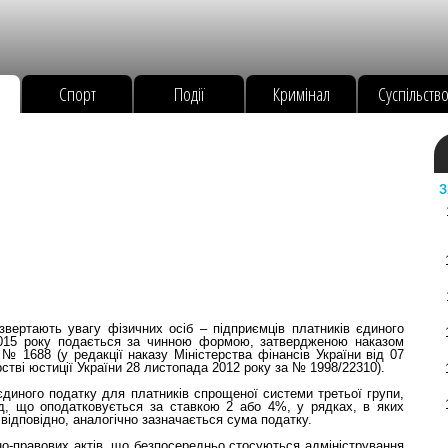
Спорт
Події
Кримінал
Суспільств
З
звертають увагу фізичних осіб – підприємців платників єдиного
 2015 року подається за чинною формою, затвердженою наказом
 № 1688 (у редакції наказу Міністерства фінансів України від 07
стві юстиції України 28 листопада 2012 року за № 1998/22310).
к єдиного податку для платників спрощеної системи третьої групи,
ід, що оподатковується за ставкою 2 або 4%, у рядках, в яких
ідповідно, аналогічно зазначається сума податку.
но-правових актів, що безпосередньо стосуються адміністрування