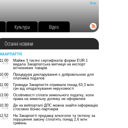
Вхід
о
Культура
Відео
Останні новини
АКАРПАТТЯ
11:00
Майже 3 тисячі сертифікатів форми EUR.1
16.08
видала Закарпатська митниця на експорт
вітчизняних товарів
10:00
Процедура декларування є добровільною для
16.08
платника податків
11:00
Громади Закарпаття отримали понад 63,3 млн
14.08
грн від оподаткування нерухомості
13:00
Особливості сплати земельного податку, коли
07.08
права на земельну ділянку не оформлені
10:30
Де на вебпорталі ДПС можна знайти інформацію
03.08
стосовно бізнес-партнерів
12:52
На Закарпатті продавці алкоголю та тютюну за
26.07
порушення закону сплатять понад 2,6 млн
гривень