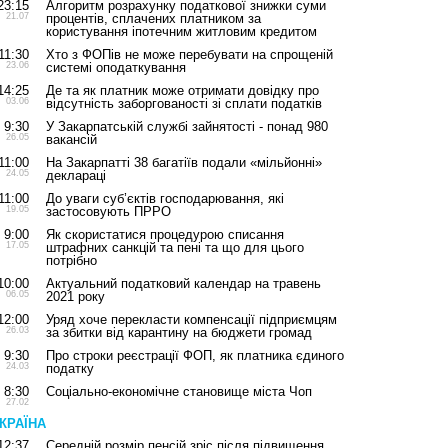
23:15
Алгоритм розрахунку податкової знижки суми
21.07
процентів, сплачених платником за
користування іпотечним житловим кредитом
11:30
Хто з ФОПів не може перебувати на спрощеній
23.06
системі оподаткування
14:25
Де та як платник може отримати довідку про
03.06
відсутність заборгованості зі сплати податків
9:30
У Закарпатській службі зайнятості - понад 980
26.05
вакансій
11:00
На Закарпатті 38 багатіїв подали «мільйонні»
24.05
деклараці
11:00
До уваги суб’єктів господарювання, які
19.05
застосовують ПРРО
9:00
Як скористатися процедурою списання
17.05
штрафних санкцій та пені та що для цього
потрібно
10:00
Актуальний податковий календар на травень
06.05
2021 року
12:00
Уряд хоче перекласти компенсації підприємцям
26.03
за збитки від карантину на бюджети громад
9:30
Про строки реєстрації ФОП, як платника єдиного
24.03
податку
8:30
Соціально-економічне становище міста Чоп
27.02
КРАЇНА
12:37
Середній розмір пенсій зріс після підвищення