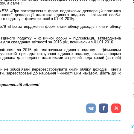
ку, а саме :
5 №578 «Про затвердження форм податкових декларацій платника
ткової декларації платника єдиного податку – фізичної особи-
ого податку – фізичних осіб з 01.01.2015р.;
№579 «Про затвердження форм книги обліку доходів і книги обліку
єдиного податку – фізичної особи – підприємця, затверджена
для складання звітності за 2015 рік, починаючи з 01.01.2016.
вітності за 2015 рік платниками єдиного податку – фізичними
учностей при адмініструванні єдиного податку, вказана форма
ндована для подання платниками за річний податковий (звітний)
 не зобов’язані перереєстровувати книги обліку доходів і книги
ниги, зареєстровані до набрання чинності цим наказом, діють до їх
карпатській області
У