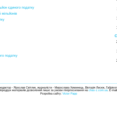
льйон єдиного податку
 мільйонів
тку
С
ого податку
едактор - Ярослав Світлик, журналісти - Мирослава Химинець, Вікторія Лисюк, Габріел
Передрук матеріалів дозволений лише за умови гіперпосилання на
chas-z.com.ua
. E-mai
Розробка сайту:
Victor Papp