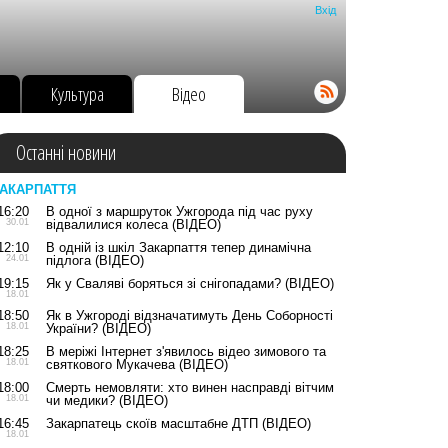
Вхід
о
Культура
Відео
Останні новини
АКАРПАТТЯ
16:20
В одної з маршруток Ужгорода під час руху
30.01
відвалилися колеса (ВІДЕО)
12:10
В одній із шкіл Закарпаття тепер динамічна
24.01
підлога (ВІДЕО)
19:15
Як у Сваляві боряться зі снігопадами? (ВІДЕО)
18.01
18:50
Як в Ужгороді відзначатимуть День Соборності
18.01
України? (ВІДЕО)
18:25
В меріжі Інтернет з'явилось відео зимового та
18.01
святкового Мукачева (ВІДЕО)
18:00
Смерть немовляти: хто винен насправді вітчим
18.01
чи медики? (ВІДЕО)
16:45
Закарпатець скоїв масштабне ДТП (ВІДЕО)
18.01