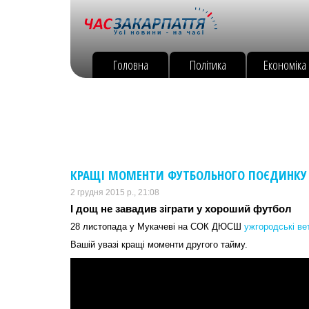
Головна
Політика
Економіка
КРАЩІ МОМЕНТИ ФУТБОЛЬНОГО ПОЄДИНКУ В
2 грудня 2015 р., 21:08
І дощ не завадив зіграти у хороший футбол
28 листопада у Мукачеві на СОК ДЮСШ
ужгородські ве
Вашій увазі кращі моменти другого тайму.