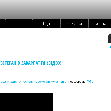
Спорт
Події
Кримінал
Суспільств
З
ЕТЕРАНІВ ЗАКАРПАТТЯ (ВІДЕО)
терани вдруге поспіль перемогли мукачівців
, повідомляє
ФФЗ
.