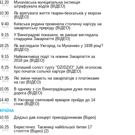
11:20
Мукачівська муніципальна інспекція
18.01
штрафувала водіїв (ВІДЕО)
10:30
Як врятувати життя тварин-безхатьків у морози
18.01
(ВІДЕО)
9:40
Київська родина проміняла столичну кар'єру на
18.01
закарпатську природу (ВІДЕО)
9:15
У Виноградові показали, як раніше виглядала
18.01
спадщина Закарпаття (ВІДЕО)
18:25
Як виглядали Ужгород та Мукачево у 1938 році?
14.01
(ВІДЕО)
9:15
Найважливіші події та новини Закарпаття за
08.01
2018 рік (ВІДЕО)
8:25
Колишній соліст гурту "DZIDZIO" Julik оголосив
08.01
про початок сольної кар'єри (ВІДЕО)
17:35
Які зміни чекають на закарпатців з платіжками
04.01
на газ (ВІДЕО)
15:05
В одному з сіл Виноградівщини дуже погана
04.01
дорога (ВІДЕО)
14:40
В Ужгороді святковий ярмарок пройде до 14
04.01
січня (ВІДЕО)
КРАЇНА
10:55
Дзідзьо дав концерт прикордонникам (Відео)
10.09
16:25
Берестечко. Таємниці найбільшої битви 17
19.02
століття (Відео)
(2)