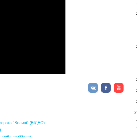
У
 ворота "Волині" (ВІДЕО)
)
ічний час (Відео)