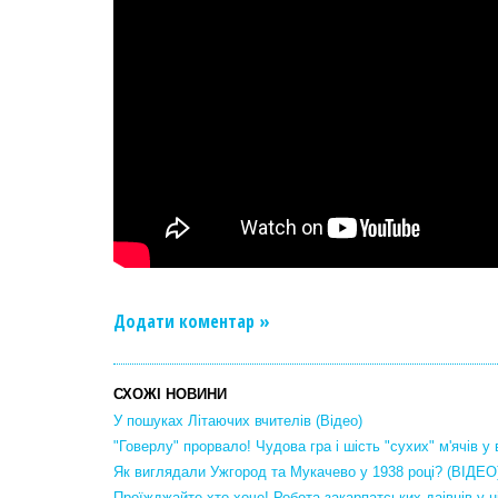
Додати коментар »
СХОЖІ НОВИНИ
У пошуках Літаючих вчителів (Відео)
"Говерлу" прорвало! Чудова гра і шість "сухих" м'ячів у
Як виглядали Ужгород та Мукачево у 1938 році? (ВІДЕО
Проїжджайте хто хоче! Робота закарпатських даівців у н