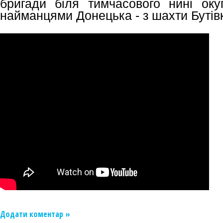
бригади біля тимчасового нині оку
найманцями Донецька - з шахти Бутів
Додати коментар »