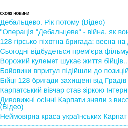
СХОЖІ НОВИНИ
Дебальцево. Рік потому (Відео)
"Операція "Дебальцеве" - війна, як вон
128 гірсько-піхотна бригада: весна на
Сьогодні відбудеться прем’єра фільму
Ворожий кулемет шукає життя бійців...
Бойовики впритул підійшли до позицій
Бійці 128 бригади захищені від Градів
Карпатський вівчар став зіркою Інтерн
Дивовижні осінні Карпати зняли з вис
(Відео)
Неймовірна краса українських Карпат 