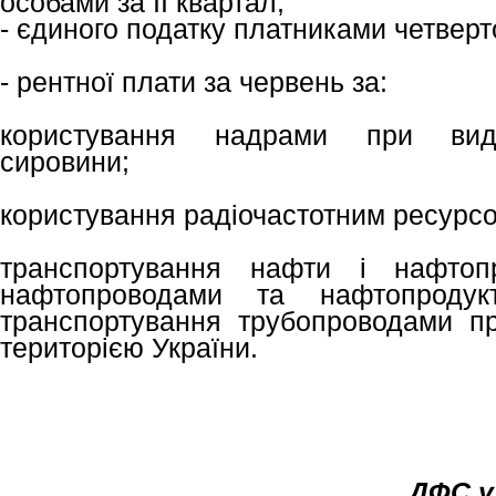
особами за ІІ квартал;
- єдиного податку платниками четвертої
- рентної плати за червень за:
користування надрами при видо
сировини;
користування радіочастотним ресурсо
транспортування нафти і нафтопр
нафтопроводами та нафтопродукт
транспортування трубопроводами пр
територією України.
ДФС у