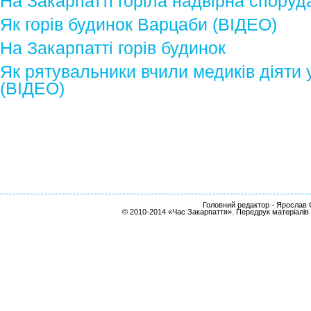
На Закарпатті горіла надвірна споруд
Як горів будинок Варцаби (ВІДЕО)
На Закарпатті горів будинок
Як рятувальники вчили медиків діяти 
(ВІДЕО)
Головний редактор - Ярослав С
© 2010-2014 «Час Закарпаття». Передрук матеріалів