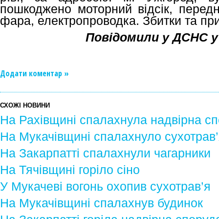
пошкоджено моторний відсік, передн
фара, електропроводка. Збитки та пр
Повідомили у ДСНС у
Додати коментар »
СХОЖІ НОВИНИ
На Рахівщині спалахнула надвірна с
На Мукачівщині спалахнуло сухотрав
На Закарпатті спалахнули чагарники
На Тячівщині горіло сіно
У Мукачеві вогонь охопив сухотрав’я
На Мукачівщині спалахнув будинок