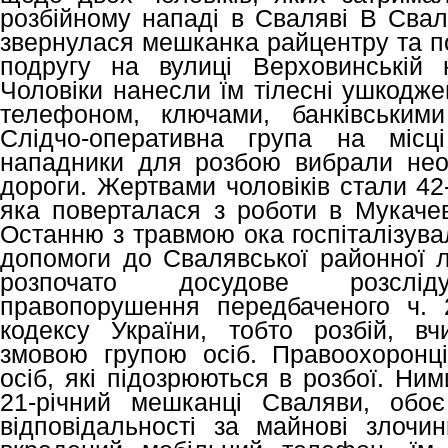
розбійному нападі в Сваляві В Сваля
звернулася мешканка райцентру та по
подругу на вулиці Верховинській 
Чоловіки нанесли їм тілесні ушкодже
телефоном, ключами, банківським
Слідчо-оперативна група на місц
нападники для розбою вибрали неос
дороги. Жертвами чоловіків стали 42
яка поверталася з роботи в Мукачеві
Останню з травмою ока госпіталізув
допомоги до Свалявської районної л
розпочато досудове розсліду
правопорушення передбаченого ч. 
кодексу України, тобто розбій, в
змовою групою осіб. Правоохоронц
осіб, які підозрюються в розбої. Ни
21-річний мешканці Сваляви, обо
відповідальності за майнові злочин