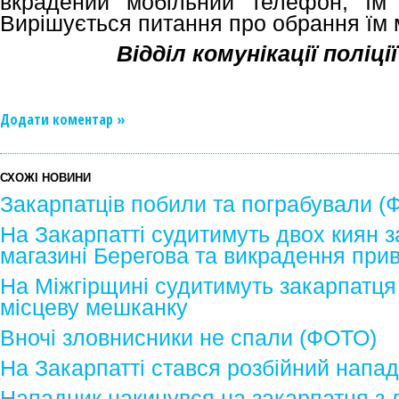
вкрадений мобільний телефон, їм 
Вирішується питання про обрання їм 
Відділ комунікації поліц
Додати коментар »
СХОЖІ НОВИНИ
Закарпатців побили та пограбували (
На Закарпатті судитимуть двох киян з
магазині Берегова та викрадення при
На Міжгірщині судитимуть закарпатця
місцеву мешканку
Вночі зловнисники не спали (ФОТО)
На Закарпатті стався розбійний напад
Нападник накинувся на закарпатця з