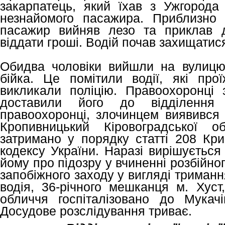
закарпатець, який їхав з Ужгорода 
незнайомого пасажира. Приблизно
пасажир вийняв лезо та приклав 
віддати гроші. Водій почав захищатис
Обидва чоловіки вийшли на вулицю
бійка. Це помітили водії, які пр
викликали поліцію. Правоохоронці
доставили його до відділення 
правоохоронці, злочинцем виявився 
Кропивницький Кіровоградської об
затримано у порядку статті 208 Кри
кодексу України. Наразі вирішуєтьс
йому про підозру у вчиненні розбійно
запобіжного заходу у вигляді триманн
водія, 36-річного мешканця м. Хуст
обличчя госпіталізовано до Мукачів
Досудове розслідування триває.