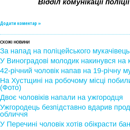
Відділ комунікації поліц
Додати коментар »
СХОЖІ НОВИНИ
За напад на поліцейcького мукачівець 
У Виноградові молодик накинувся на к
42-річний чоловік напав на 19-річну м
На Хустщині на робочому місці побили
(Фото)
Двоє чоловіків напали на ужгородця
Ужгородець безпідставно вдарив прод
обличчя
У Перечині чоловік хотів обікрасти ба