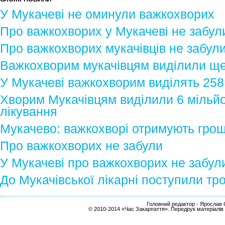
У Мукачеві не оминули важкохворих
Про важкохворих у Мукачеві не забул
Про важкохворих мукачівців не забул
Важкохворим мукачівцям виділили ще 
У Мукачеві важкохворим виділять 258
Хворим Мукачівцям виділили 6 мільйо
лікування
Мукачево: важкохворі отримують грош
Про важкохворих не забули
У Мукачеві про важкохворих не забул
До Мукачівської лікарні поступили тр
Головний редактор - Ярослав С
© 2010-2014 «Час Закарпаття». Передрук матеріалів