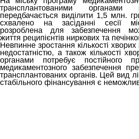
На міську програму медикаментозн
трансплантованими органами
передбачається виділити 1,5 млн. гр
схвалено на засіданні сесії м
розроблена для забезпечення мо
життя реципієнтів ниркових та печінко
Невпинне зростання кількості хворих
недостатністю, а також кількості хв
органами потребує постійного пр
медикаментозного забезпечення преп
трансплантованих органів. Цей вид л
стабільного фінансування є неможли