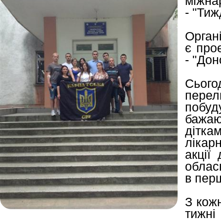
міжна
- "Тиж
Орган
є про
- "До
Сього
пер
побуд
бажа
дітка
лікарн
акції
обласн
в пер
З кож
тижні