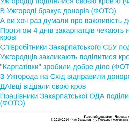
Ужгородці поділилися своєю кров’ю 
В Ужгороді бракує донорів (ФОТО)
А ви хоч раз думали про важливість 
Протягом 4 днів закарпатців чекають 
крові
Співробітники Закарпатського СБУ по
Ужгородців закликають поділитися кр
"Карпатівки" зробили добре діло (ФО
З Ужгорода на Схід відправили донор
ДАІвці віддали свою кров
Працівники Закарпатської ОДА поділ
(ФОТО)
Головний редактор - Ярослав С
© 2010-2014 «Час Закарпаття». Передрук матеріалів