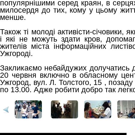
популярнішими серед краян, в серцях
милосердя до тих, кому у цьому житт
менше.
Також ті молоді активісти-січовики, 
і які не можуть здати кров, допома
жителів міста інформаційних листі
Ужгороді.
Закликаємо небайдужих долучатись до
20 червня включно в обласному цент
Ужгород, вул. Л. Толстого, 15 , позад
по 13.00. Адже робити добро так легк