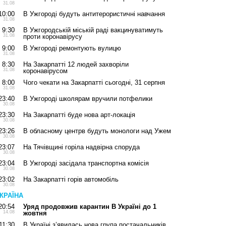
31.08
10:00
В Ужгороді будуть антитерористичні навчання
31.08
9:30
В Ужгородській міській раді вакцинуватимуть
31.08
проти коронавірусу
9:00
В Ужгороді ремонтують вулицю
31.08
8:30
На Закарпатті 12 людей захворіли
31.08
коронавірусом
8:00
Чого чекати на Закарпатті сьогодні, 31 серпня
31.08
23:40
В Ужгороді школярам вручили потфелики
30.08
23:30
На Закарпатті буде нова арт-локація
30.08
23:26
В обласному центрв будуть монологи над Ужем
30.08
23:07
На Тячівщині горіла надвірна споруда
30.08
23:04
В Ужгороді засідала транспортна комісія
30.08
23:02
На Закарпатті горів автомобіль
30.08
КРАЇНА
20:54
Уряд продовжив карантин В Україні до 1
14.08
жовтня
11:30
В Україні з’явилась нова група постачальників