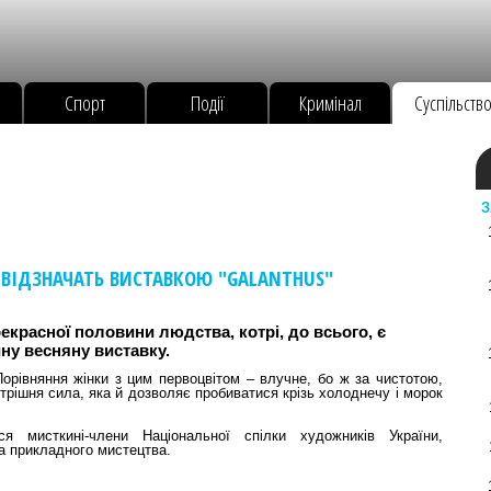
Спорт
Події
Кримінал
Суспільств
З
 ВІДЗНАЧАТЬ ВИСТАВКОЮ "GALANTHUS"
екрасної половини людства, котрі, до всього, є
ну весняну виставку.
Порівняння жінки з цим первоцвітом – влучне, бо ж за чистотою,
трішня сила, яка й дозволяє пробиватися крізь холоднечу і морок
я мисткині-члени Національної спілки художників України,
та прикладного мистецтва.