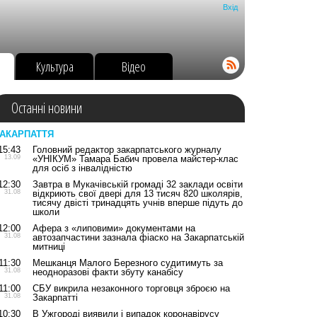
Вхід
о
Культура
Відео
Останні новини
АКАРПАТТЯ
15:43
Головний редактор закарпатського журналу
13.09
«УНІКУМ» Тамара Бабич провела майстер-клас
для осіб з інвалідністю
12:30
Завтра в Мукачівській громаді 32 заклади освіти
31.08
відкриють свої двері для 13 тисяч 820 школярів,
тисячу двісті тринадцять учнів вперше підуть до
школи
12:00
Афера з «липовими» документами на
31.08
автозапчастини зазнала фіаско на Закарпатській
митниці
11:30
Мешканця Малого Березного судитимуть за
31.08
неодноразові факти збуту канабісу
11:00
СБУ викрила незаконного торговця зброєю на
31.08
Закарпатті
10:30
В Ужгороді виявили і випадок коронавірусу