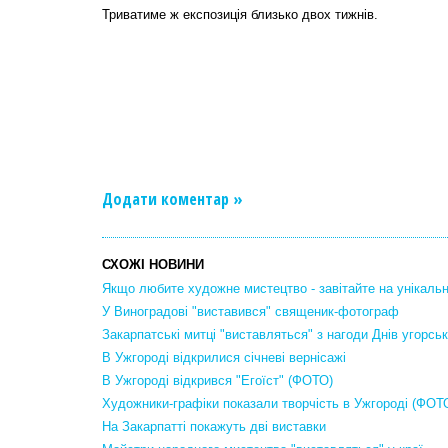
Триватиме ж експозиція близько двох тижнів.
Додати коментар »
СХОЖІ НОВИНИ
Якщо любите художне мистецтво - завітайте на унікальн
У Виноградові "виставився" священик-фотограф
Закарпатські митці "виставляться" з нагоди Днів угорськ
В Ужгороді відкрилися січневі вернісажі
В Ужгороді відкрився "Егоїст" (ФОТО)
Художники-графіки показали творчість в Ужгороді (ФОТ
На Закарпатті покажуть дві виставки