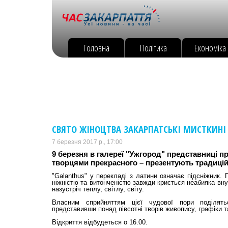
Головна
Політика
Економіка
СВЯТО ЖІНОЦТВА ЗАКАРПАТСЬКІ МИСТКИНІ
7 березня 2017 р., 17:00
9 березня в галереї "Ужгород" представниці пр
творцями прекрасного – презентують традицій
"Galanthus" у перекладі з латини означає підсніжник. 
ніжністю та витонченістю завжди криється неабияка вну
назустріч теплу, світлу, світу.
Власним сприйняттям цієї чудової пори поділятьс
представивши понад півсотні творів живопису, графіки 
Відкриття відбудеться о 16.00.